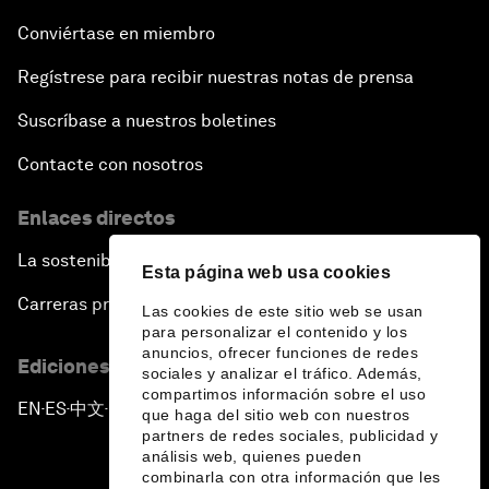
Conviértase en miembro
Regístrese para recibir nuestras notas de prensa
Suscríbase a nuestros boletines
Contacte con nosotros
Enlaces directos
La sostenibilidad en el Foro
Esta página web usa cookies
Carreras profesionales
Las cookies de este sitio web se usan
para personalizar el contenido y los
anuncios, ofrecer funciones de redes
Ediciones en otros idiomas
sociales y analizar el tráfico. Además,
compartimos información sobre el uso
EN
ES
中文
日本語
▪
▪
▪
que haga del sitio web con nuestros
partners de redes sociales, publicidad y
análisis web, quienes pueden
combinarla con otra información que les