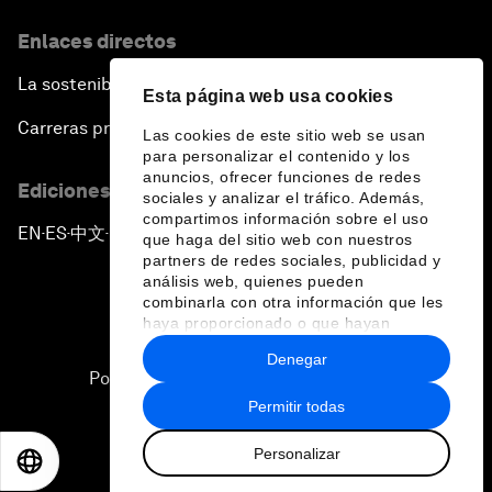
Enlaces directos
La sostenibilidad en el Foro
Esta página web usa cookies
Carreras profesionales
Las cookies de este sitio web se usan
para personalizar el contenido y los
anuncios, ofrecer funciones de redes
Ediciones en otros idiomas
sociales y analizar el tráfico. Además,
compartimos información sobre el uso
EN
ES
中文
日本語
▪
▪
▪
que haga del sitio web con nuestros
partners de redes sociales, publicidad y
análisis web, quienes pueden
combinarla con otra información que les
haya proporcionado o que hayan
recopilado a partir del uso que haya
Denegar
hecho de sus servicios.
Política de privacidad y normas de uso
Permitir todas
Sitemap
Personalizar
©
2026
Foro Económico Mundial
EN
ES
中文
日本語