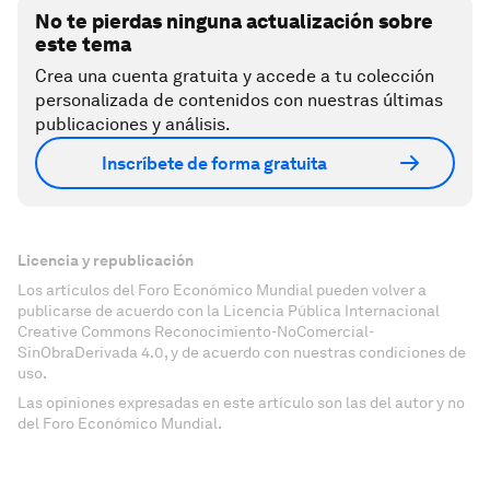
No te pierdas ninguna actualización sobre
este tema
Crea una cuenta gratuita y accede a tu colección
personalizada de contenidos con nuestras últimas
publicaciones y análisis.
Inscríbete de forma gratuita
Licencia y republicación
Los artículos del Foro Económico Mundial pueden volver a
publicarse de acuerdo con la Licencia Pública Internacional
Creative Commons Reconocimiento-NoComercial-
SinObraDerivada 4.0, y de acuerdo con nuestras condiciones de
uso.
Las opiniones expresadas en este artículo son las del autor y no
del Foro Económico Mundial.