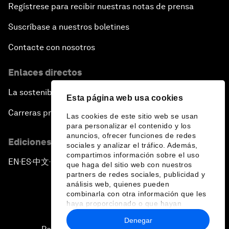
Regístrese para recibir nuestras notas de prensa
Suscríbase a nuestros boletines
Contacte con nosotros
Enlaces directos
La sostenibilidad en el Foro
Esta página web usa cookies
Carreras profesionales
Las cookies de este sitio web se usan
para personalizar el contenido y los
anuncios, ofrecer funciones de redes
Ediciones en otros idiomas
sociales y analizar el tráfico. Además,
compartimos información sobre el uso
EN
ES
中文
日本語
▪
▪
▪
que haga del sitio web con nuestros
partners de redes sociales, publicidad y
análisis web, quienes pueden
combinarla con otra información que les
haya proporcionado o que hayan
recopilado a partir del uso que haya
Denegar
hecho de sus servicios.