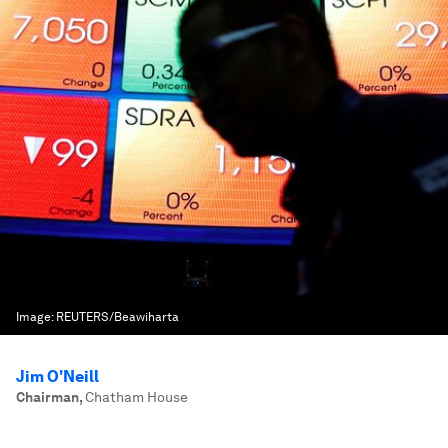
Image:
REUTERS/Beawiharta
Jim O'Neill
Chairman
,
Chatham House