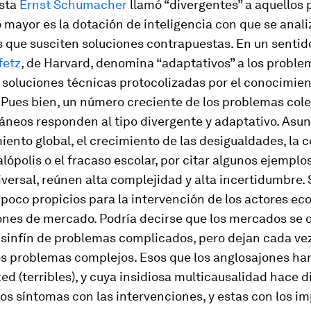
sta
Ernst Schumacher
llamó “divergentes” a aquellos
 mayor es la dotación de inteligencia con que se anal
 que susciten soluciones contrapuestas. En un sentid
fetz
, de Harvard, denomina “adaptativos” a los probl
 soluciones técnicas protocolizadas por el conocimie
 Pues bien, un número creciente de los problemas cole
neos responden al tipo divergente y adaptativo. Asu
iento global, el crecimiento de las desigualdades, la 
lópolis o el fracaso escolar, por citar algunos ejemplo
versal, reúnen alta complejidad y alta incertidumbre.
poco propicios para la intervención de los actores e
ones de mercado. Podría decirse que los mercados se
n sinfín de problemas complicados, pero dejan cada ve
los problemas complejos. Esos que los anglosajones ha
ked
(terribles), y cuya insidiosa multicausalidad hace di
los síntomas con las intervenciones, y estas con los i