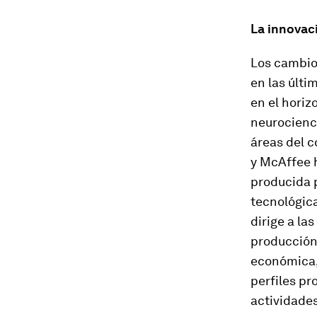
La innovac
Los cambio
en las últ
en el horiz
neurocienci
áreas del 
y McAffee 
producida 
tecnológica
dirige a la
producción 
económica, 
perfiles pr
actividades