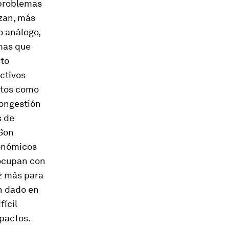
 problemas
izan, más
o análogo,
emas que
nto
ctivos
ntos como
congestión
s de
 Son
conómicos
 ocupan con
z más para
n dado en
fícil
mpactos.