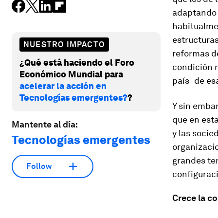
adaptando d
habitualmen
estructura
NUESTRO IMPACTO
reformas de
¿Qué está haciendo el Foro
condición 
Económico Mundial para
país- de e
acelerar la acción en
Tecnologías emergentes?
?
Y sin embar
que en est
Mantente al día:
y las socie
Tecnologías emergentes
organizacio
grandes te
Follow
configuraci
Crece la co