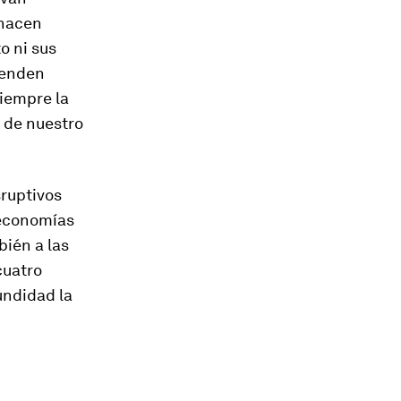
 hacen
o ni sus
renden
siempre la
 de nuestro
sruptivos
 economías
bién a las
cuatro
undidad la