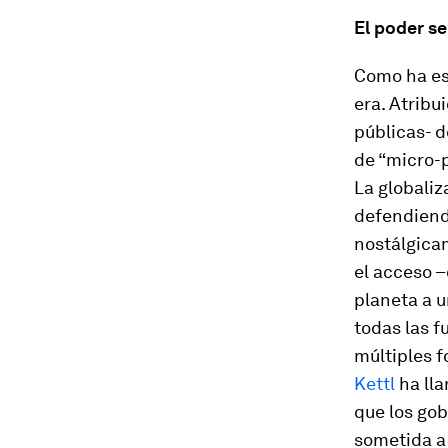
El poder s
Como ha es
era. Atribu
públicas- 
de “micro-
La globaliz
defendiendo
nostálgicam
el acceso –
planeta a u
todas las f
múltiples f
Kettl
ha lla
que los go
sometida a