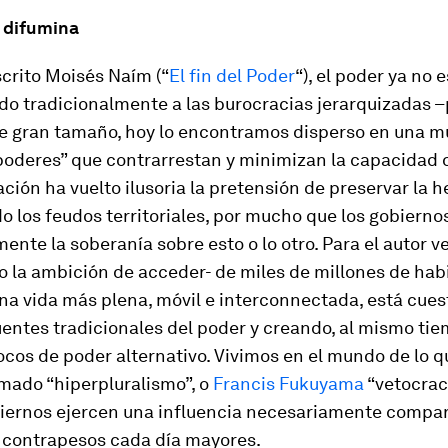
e difumina
crito Moisés Naím (“
El fin del Poder
“), el poder ya no e
ido tradicionalmente a las burocracias jerarquizadas –
de gran tamaño, hoy lo encontramos disperso en una mu
poderes” que contrarrestan y minimizan la capacidad d
ación ha vuelto ilusoria la pretensión de preservar la
 los feudos territoriales, por mucho que los gobiern
ente la soberanía sobre esto o lo otro. Para el autor v
o la ambición de acceder- de miles de millones de hab
na vida más plena, móvil e interconnectada, está cue
uentes tradicionales del poder y creando, al mismo tie
ocos de poder alternativo. Vivimos en el mundo de lo 
mado “hiperpluralismo”, o
Francis Fukuyama
“vetocraci
biernos ejercen una influencia necesariamente compar
 contrapesos cada día mayores.