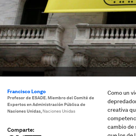
Francisco Longo
Como un vie
Profesor de ESADE. Miembro del Comité de
depredadore
Expertos en Administración Pública de
creativa q
Naciones Unidas
,
Naciones Unidas
competenci
cambio de 
Comparte:
que los de 