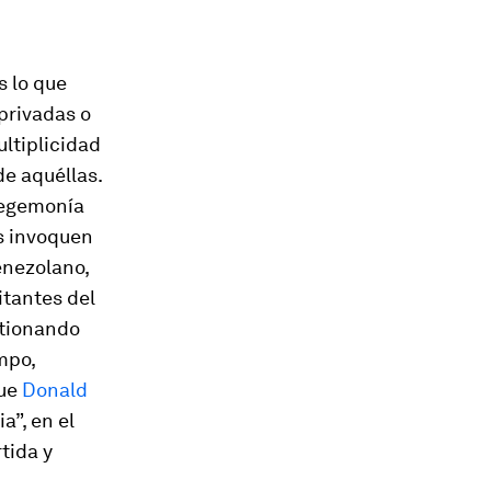
s lo que
privadas o
ltiplicidad
e aquéllas.
 hegemonía
os invoquen
enezolano,
itantes del
stionando
mpo,
que
Donald
a”, en el
tida y