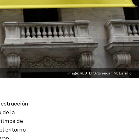
Image:
REUTERS/Brendan McDermid
destrucción
 de la
ritmos de
el entorno
 van