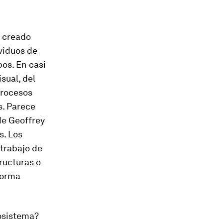
a creado
viduos de
os. En casi
sual, del
procesos
s. Parece
de Geoffrey
s. Los
 trabajo de
ructuras o
forma
cosistema?