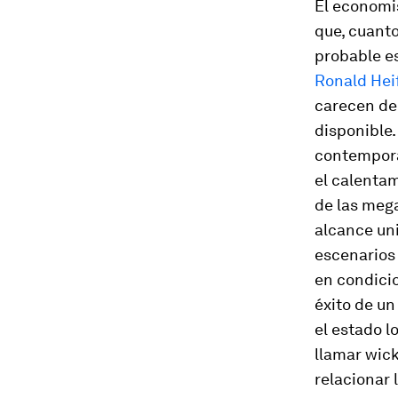
El economi
que, cuanto
probable es
Ronald Hei
carecen de
disponible.
contemporá
el calentam
de las mega
alcance uni
escenarios 
en condici
éxito de u
el estado 
llamar
wic
relacionar 