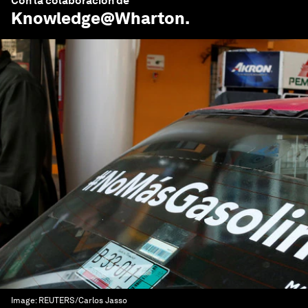
Con la colaboración de
Knowledge@Wharton
.
Image:
REUTERS/Carlos Jasso