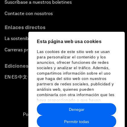
Suscríbase a nuestros boletines
Contacte con nosotros
Enlaces directos
La sostenibilidad en el Foro
Esta página web usa cookies
Carreras profesionales
Las cookies de este sitio web se usan
para personalizar el contenido y los
anuncios, ofrecer funciones de redes
Ediciones en otros idiomas
sociales y analizar el tráfico. Además,
compartimos información sobre el uso
EN
ES
中文
日本語
▪
▪
▪
que haga del sitio web con nuestros
partners de redes sociales, publicidad y
análisis web, quienes pueden
combinarla con otra información que les
haya proporcionado o que hayan
recopilado a partir del uso que haya
Denegar
hecho de sus servicios.
Política de privacidad y normas de uso
Permitir todas
Sitemap