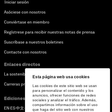
Iniciar sesión
Asóciese con nosotros
Conviértase en miembro
Regístrese para recibir nuestras notas de prensa
Suscríbase a nuestros boletines
Contacte con nosotros
Enlaces directos
La sostenibilidad en el Foro
Esta página web usa cookies
Carreras profesionales
Las cookies de este sitio web se usan
para personalizar el contenido y los
anuncios, ofrecer funciones de redes
Ediciones en otros idiomas
sociales y analizar el tráfico. Además,
compartimos información sobre el uso
EN
ES
中文
日本語
▪
▪
▪
que haga del sitio web con nuestros