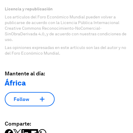
Licencia y republicación
Los artículos del Foro Económico Mundial pueden volver a
publicarse de acuerdo con la Licencia Pública Internacional
Creative Commons Reconocimiento-NoComercial-
SinObraDerivada 4.0, y de acuerdo con nuestras condiciones de
uso.
Las opiniones expresadas en este artículo son las del autor y no
del Foro Económico Mundial.
Mantente al día:
África
Follow
Comparte: