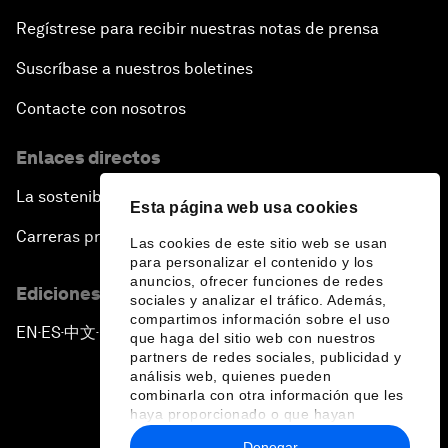
Regístrese para recibir nuestras notas de prensa
Suscríbase a nuestros boletines
Contacte con nosotros
Enlaces directos
La sostenibilidad en el Foro
Esta página web usa cookies
Carreras profesionales
Las cookies de este sitio web se usan
para personalizar el contenido y los
anuncios, ofrecer funciones de redes
Ediciones en otros idiomas
sociales y analizar el tráfico. Además,
compartimos información sobre el uso
EN
ES
中文
日本語
▪
▪
▪
que haga del sitio web con nuestros
partners de redes sociales, publicidad y
análisis web, quienes pueden
combinarla con otra información que les
haya proporcionado o que hayan
recopilado a partir del uso que haya
Denegar