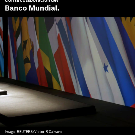
Con la colaboración del
Banco Mundial
.
Image:
REUTERS/Victor R Caivano