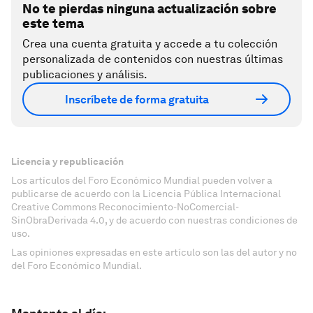
No te pierdas ninguna actualización sobre
este tema
Crea una cuenta gratuita y accede a tu colección
personalizada de contenidos con nuestras últimas
publicaciones y análisis.
Inscríbete de forma gratuita
Licencia y republicación
Los artículos del Foro Económico Mundial pueden volver a
publicarse de acuerdo con la Licencia Pública Internacional
Creative Commons Reconocimiento-NoComercial-
SinObraDerivada 4.0, y de acuerdo con nuestras condiciones de
uso.
Las opiniones expresadas en este artículo son las del autor y no
del Foro Económico Mundial.