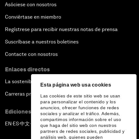
Asóciese con nosotros
Conviértase en miembro
Regístrese para recibir nuestras notas de prensa
Suscríbase a nuestros boletines
Contacte con nosotros
Enlaces directos
La sostenibilidad en el Foro
Esta página web usa cookies
Carreras profesionales
Las cookies de este sitio web se usan
para personalizar el contenido y los
anuncios, ofrecer funciones de redes
Ediciones en otros idiomas
sociales y analizar el tráfico. Además,
compartimos información sobre el uso
EN
ES
中文
日本語
▪
▪
▪
que haga del sitio web con nuestros
partners de redes sociales, publicidad y
análisis web, quienes pueden