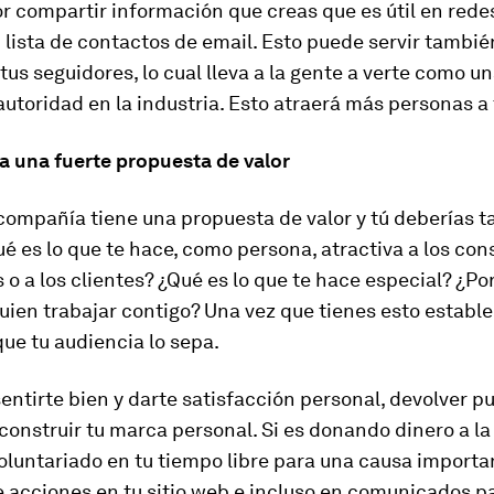
 compartir información que creas que es útil en redes
u lista de contactos de email. Esto puede servir tambié
 tus seguidores, lo cual lleva a la gente a verte como u
utoridad en la industria. Esto atraerá más personas a t
la una fuerte propuesta de valor
compañía tiene una propuesta de valor y tú deberías 
ué es lo que te hace, como persona, atractiva a los co
 o a los clientes? ¿Qué es lo que te hace especial? ¿Po
uien trabajar contigo? Una vez que tienes esto estable
ue tu audiencia lo sepa.
entirte bien y darte satisfacción personal, devolver p
construir tu marca personal. Si es donando dinero a la
luntariado en tu tiempo libre para una causa importan
e acciones en tu sitio web e incluso en comunicados p