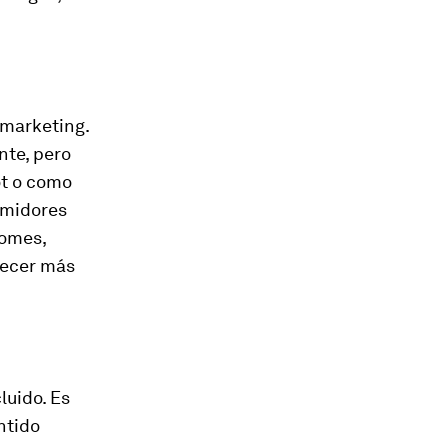
 marketing.
nte, pero
ot o como
umidores
comes,
recer más
luido. Es
ntido