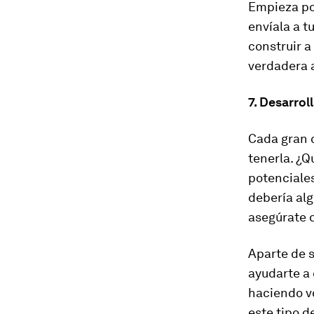
Empieza por
envíala a t
construir a
verdadera a
7. Desarrol
Cada gran 
tenerla. ¿Q
potenciales
debería alg
asegúrate q
Aparte de s
ayudarte a 
haciendo vo
este tipo d