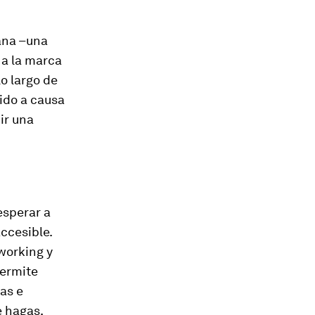
ana –una
 a la marca
o largo de
ido a causa
ir una
esperar a
accesible.
tworking y
permite
as e
e hagas,