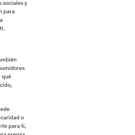
 sociales y
n para
na
i.
también
nsumidores
r qué
cido,
uede
 caridad o
te para ti,
ara prensa