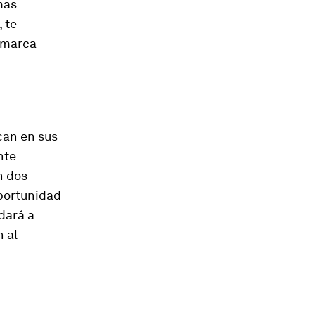
mas
 te
u marca
can en sus
nte
n dos
oportunidad
dará a
 al