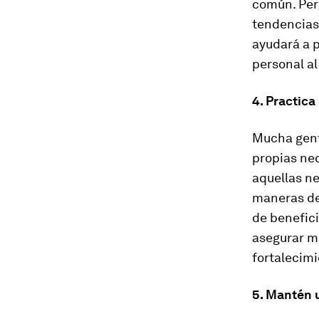
común. Pero
tendencias,
ayudará a p
personal al
4. Practic
Mucha gent
propias ne
aquellas n
maneras de 
de benefici
asegurar má
fortalecimi
5. Mantén 