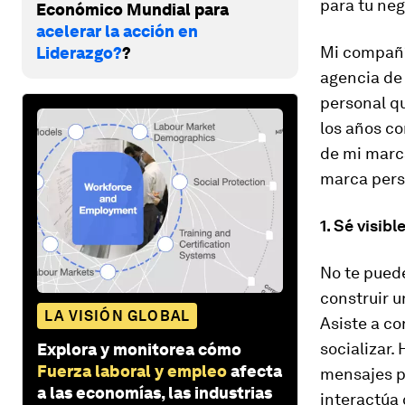
para tu neg
Económico Mundial para
acelerar la acción en
Mi compañí
Liderazgo?
?
agencia de 
personal qu
los años co
de mi marca
marca perso
1. Sé visibl
No te puede
construir u
LA VISIÓN GLOBAL
Asiste a co
socializar.
Explora y monitorea cómo
Fuerza laboral y empleo
afecta
mensajes po
a las economías, las industrias
interactúa 