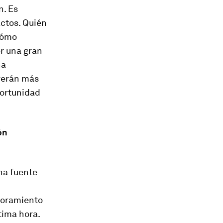
n. Es
ctos. Quién
 cómo
er una gran
na
lverán más
portunidad
ón
na fuente
soramiento
tima hora.