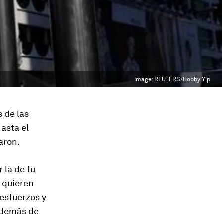
Image:
REUTERS/Bobby Yip
 de las
asta el
aron.
 la de tu
 quieren
 esfuerzos y
 además de