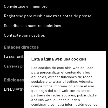
Conviértase en miembro
Regístrese para recibir nuestras notas de prensa
Suscríbase a nuestros boletines
Contacte con nosotros
Enlaces directos
La sostenibilidad en el Foro
Esta página web usa cookies
Carreras profesionales
Las cookies de este sitio web se usan
para personalizar el contenido y los
anuncios, ofrecer funciones de redes
Ediciones en otros idiomas
sociales y analizar el tráfico. Además,
compartimos información sobre el uso
EN
ES
中文
日本語
▪
▪
▪
que haga del sitio web con nuestros
partners de redes sociales, publicidad y
análisis web, quienes pueden
combinarla con otra información que les