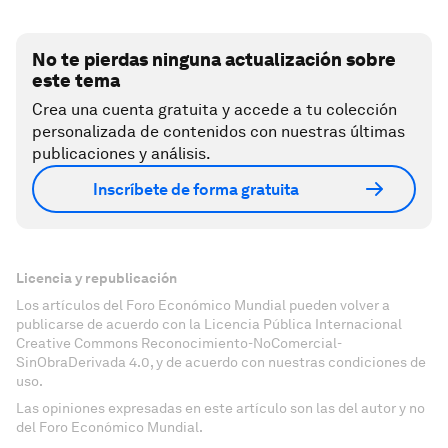
No te pierdas ninguna actualización sobre
este tema
Crea una cuenta gratuita y accede a tu colección
personalizada de contenidos con nuestras últimas
publicaciones y análisis.
Inscríbete de forma gratuita
Licencia y republicación
Los artículos del Foro Económico Mundial pueden volver a
publicarse de acuerdo con la Licencia Pública Internacional
Creative Commons Reconocimiento-NoComercial-
SinObraDerivada 4.0, y de acuerdo con nuestras condiciones de
uso.
Las opiniones expresadas en este artículo son las del autor y no
del Foro Económico Mundial.