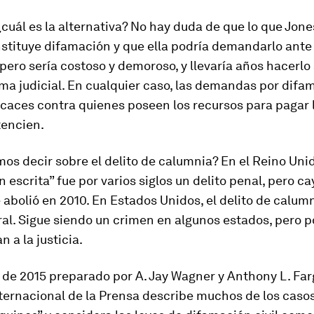
cuál es la alternativa? No hay duda de que lo que Jone
stituye difamación y que ella podría demandarlo ante 
 pero sería costoso y demoroso, y llevaría años hacerlo
ema judicial. En cualquier caso, las demandas por difam
icaces contra quienes poseen los recursos para pagar 
tencien.
s decir sobre el delito de calumnia? En el Reino Unid
 escrita” fue por varios siglos un delito penal, pero ca
 abolió en 2010. En Estados Unidos, el delito de calum
ral. Sigue siendo un crimen en algunos estados, pero 
n a la justicia.
de 2015 preparado por A. Jay Wagner y Anthony L. Far
nternacional de la Prensa describe muchos de los caso