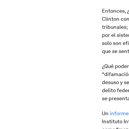
Entonces, ¿
Clinton con
tribunales;
por el sist
solo son ef
que se sen
¿Qué podemo
“difamación
desuso y se
delito fede
se presenta
Un
informe
Instituto I