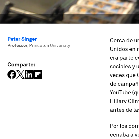
Peter Singer
Cerca de u
Professor
,
Princeton University
Unidos en n
era parte c
Comparte:
sociales y
veces que C
de campaña,
YouTube (qu
Hillary Cli
antes de la
Por los cor
cenaba a v