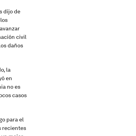
s dijo de
los
 avanzar
ación civil
los daños
o, la
yó en
nia no es
pocos casos
go para el
s recientes