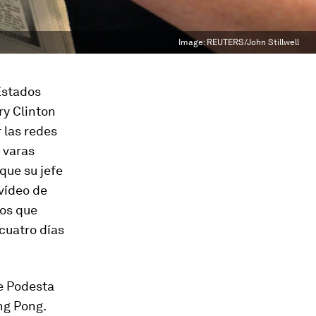
Image:
REUTERS/John Stillwell
Estados
ry Clinton
r las redes
 varas
que su jefe
vídeo de
ños que
 cuatro días
ue Podesta
ng Pong.