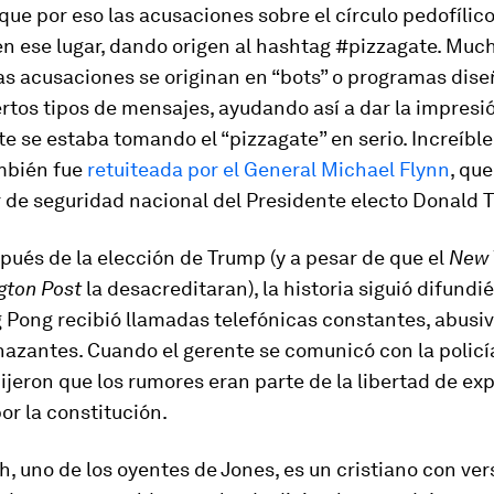
que por eso las acusaciones sobre el círculo pedofílico
n ese lugar, dando origen al hashtag #pizzagate. Much
las acusaciones se originan en “bots” o programas dis
ertos tipos de mensajes, ayudando así a dar la impresi
 se estaba tomando el “pizzagate” en serio. Increíble
ambién fue
retuiteada por el General Michael Flynn
, qu
 de seguridad nacional del Presidente electo Donald 
pués de la elección de Trump (y a pesar de que el
New 
gton Post
la desacreditaran), la historia siguió difundi
Pong recibió llamadas telefónicas constantes, abusiv
azantes. Cuando el gerente se comunicó con la policía
dijeron que los rumores eran parte de la libertad de ex
or la constitución.
, uno de los oyentes de Jones, es un cristiano con ver