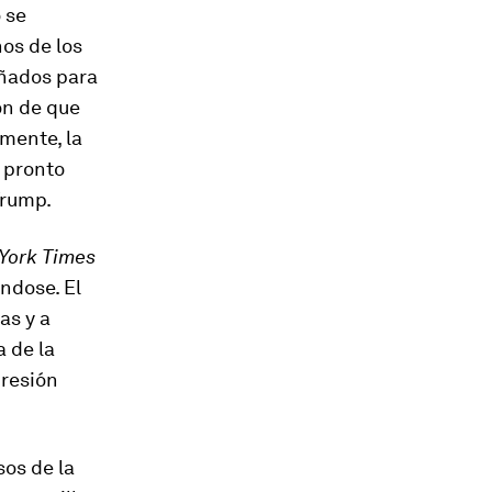
 se
os de los
eñados para
ón de que
mente, la
e pronto
Trump.
York Times
éndose. El
as y a
 de la
presión
sos de la