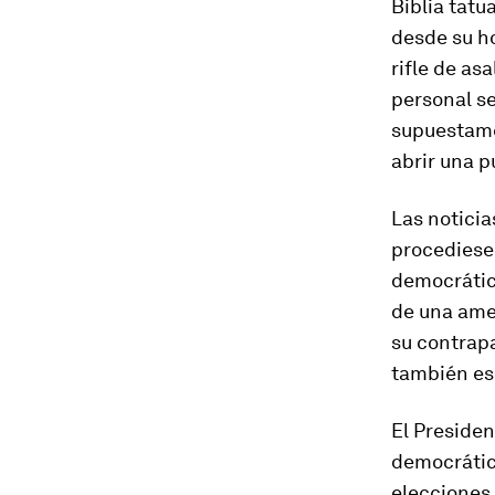
Biblia tatu
desde su h
rifle de asa
personal s
supuestamen
abrir una p
Las noticia
procediese 
democrátic
de una amen
su contrapa
también es
El Presiden
democrátic
elecciones 