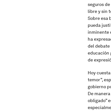
seguros de
libre y sin
Sobre esa b
pueda justi
inminente 
ha expresad
del debate 
educación g
de expresió
Hoy cuesta 
temor”, esp
gobierno po
De manera s
obligado” e
especialme