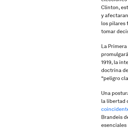
Clinton, es
y afectaran
los pilares
tomar deci
La Primera
promulgará 
1919, la in
doctrina de
“peligro cl
Una postura
la libertad
coincident
Brandeis de
esenciales 