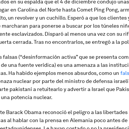
ados en su espalda que el 4 de diciembre condujo unas
ogar en Carolina del Norte hasta Comet Ping Pong, ar
lto, un revolver y un cuchillo. Esperó a que los clientes 
e marcharan para ponerse a buscar por los túneles niñ
te esclavizados. Disparó al menos una vez con su rif
uerta cerrada. Tras no encontrarlos, se entregó a la pol
s falsas (“desinformación activa” que se presenta com
de una fuente verídica) es una amenaza a las instituc
as. Ha habido ejemplos menos absurdos, como un
fal
aza nuclear por parte del ministro de defensa israelí 
rte pakistaní a retuitearlo y advertir a Israel que Paki
 una potencia nuclear.
te Barack Obama reconoció el peligro a las libertades
as al hablar con la prensa en Alemania poco antes de 
estadounidenses. Le hayan costado o no la presidencia