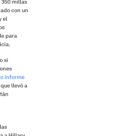
 350 millas
mado con un
y el
os
le para
icía.
o si
iones
so informe
que llevó a
stán
las
 a Hillary