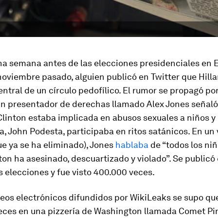
na semana antes de las elecciones presidenciales en 
oviembre pasado, alguien publicó en Twitter que Hilla
entral de un círculo pedofílico. El rumor se propagó po
 un presentador de derechas llamado Alex Jones señaló
linton estaba implicada en abusos sexuales a niños y 
 John Podesta, participaba en ritos satánicos. En un 
e ya se ha eliminado), Jones
hablaba
de “todos los ni
nton ha asesinado, descuartizado y violado”. Se publicó
s elecciones y fue visto 400.000 veces.
reos electrónicos difundidos por WikiLeaks se supo q
eces en una pizzería de Washington llamada Comet Pi