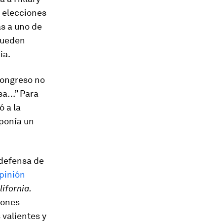
s elecciones
as a uno de
 pueden
ia.
Congreso no
nsa…” Para
ó a la
uponía un
 defensa de
pinión
lifornia.
iones
 valientes y