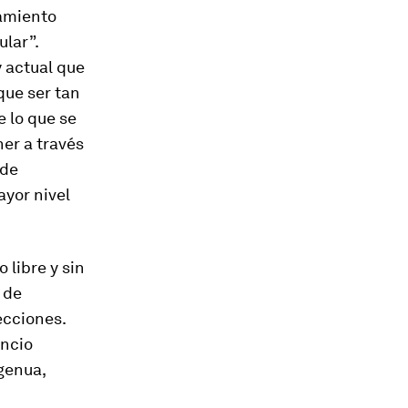
namiento
ular”.
y actual que
que ser tan
 lo que se
ner a través
 de
ayor nivel
 libre y sin
 de
ecciones.
encio
ngenua,