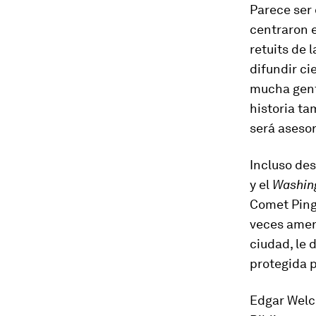
Parece ser 
centraron e
retuits de 
difundir ci
mucha gente
historia t
será asesor
Incluso des
y el
Washin
Comet Ping 
veces amen
ciudad, le 
protegida p
Edgar Welch