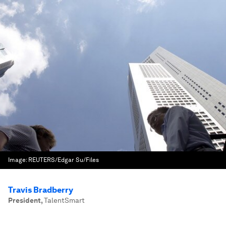
Image:
REUTERS/Edgar Su/Files
Travis Bradberry
President
,
TalentSmart