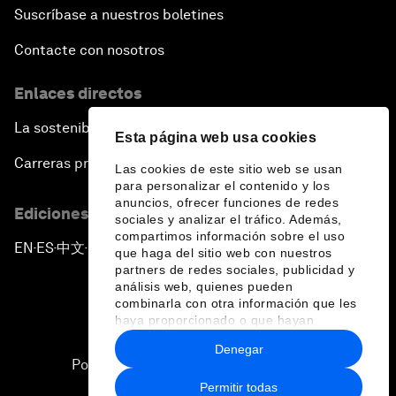
Suscríbase a nuestros boletines
Contacte con nosotros
Enlaces directos
La sostenibilidad en el Foro
Esta página web usa cookies
Carreras profesionales
Las cookies de este sitio web se usan
para personalizar el contenido y los
anuncios, ofrecer funciones de redes
Ediciones en otros idiomas
sociales y analizar el tráfico. Además,
compartimos información sobre el uso
EN
ES
中文
日本語
▪
▪
▪
que haga del sitio web con nuestros
partners de redes sociales, publicidad y
análisis web, quienes pueden
combinarla con otra información que les
haya proporcionado o que hayan
recopilado a partir del uso que haya
Denegar
hecho de sus servicios.
Política de privacidad y normas de uso
Permitir todas