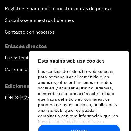
Regístrese para recibir nuestras notas de prensa
Suscríbase a nuestros boletines
Contacte con nosotros
Enlaces directos
La sostenibilidad en el Foro
Esta página web usa cookies
Carreras profesionales
Las cookies de este sitio web se usan
para personalizar el contenido y los
anuncios, ofrecer funciones de redes
Ediciones en otros idiomas
sociales y analizar el tráfico. Además,
compartimos información sobre el uso
EN
ES
中文
日本語
▪
▪
▪
que haga del sitio web con nuestros
partners de redes sociales, publicidad y
análisis web, quienes pueden
combinarla con otra información que les
haya proporcionado o que hayan
recopilado a partir del uso que haya
Denegar