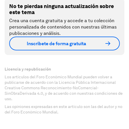
No te pierdas ninguna actualización sobre
este tema
Crea una cuenta gratuita y accede a tu colección
personalizada de contenidos con nuestras últimas
publicaciones y análisis.
Inscríbete de forma gratuita
Licencia y republicación
Los artículos del Foro Económico Mundial pueden volver a
publicarse de acuerdo con la Licencia Pública Internacional
Creative Commons Reconocimiento-NoComercial-
SinObraDerivada 4.0, y de acuerdo con nuestras condiciones de
uso.
Las opiniones expresadas en este artículo son las del autor y no
del Foro Económico Mundial.