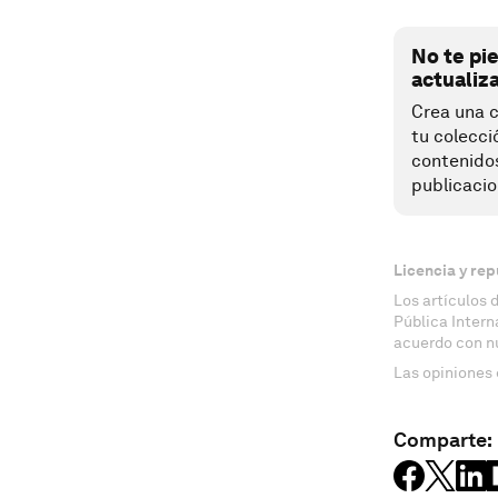
No te pi
actualiz
Crea una c
tu colecci
contenido
publicacio
Licencia y rep
Los artículos 
Pública Inter
acuerdo con n
Las opiniones 
Comparte: