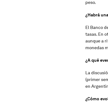
peso.
¿Habrá una 
El Banco d
tasas. En o
aunque a ri
monedas má
¿A qué eve
La discusió
(primer sem
en Argentin
¿Cómo evol