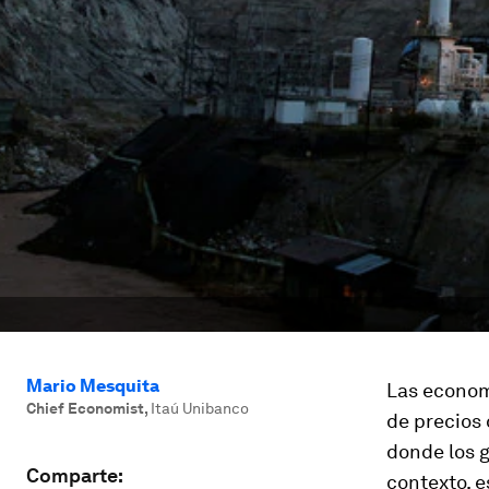
Mario Mesquita
Las econom
Chief Economist
,
Itaú Unibanco
de precios 
donde los g
Comparte:
contexto, e