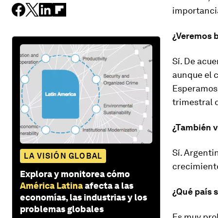
importancia
¿Veremos b
Sí. De acue
aunque el c
Esperamos 
trimestral 
¿También v
Sí. Argenti
LA VISIÓN GLOBAL
crecimiento
Explora y monitorea cómo
América Latina
afecta a las
¿Qué país 
economías, las industrias y los
problemas globales
Es muy prob