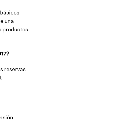
 básicos
de una
s productos
017?
as reservas
l
ensión