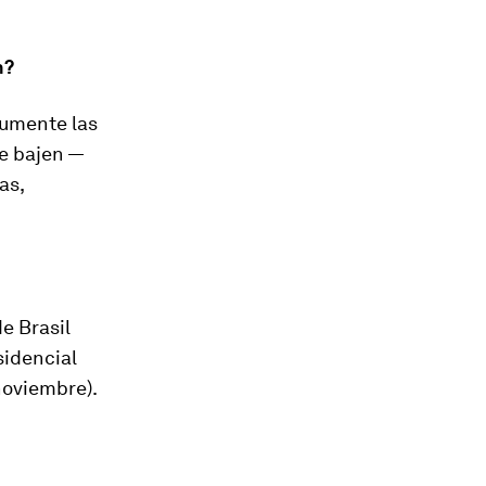
n?
aumente las
te bajen —
as,
e Brasil
sidencial
noviembre).