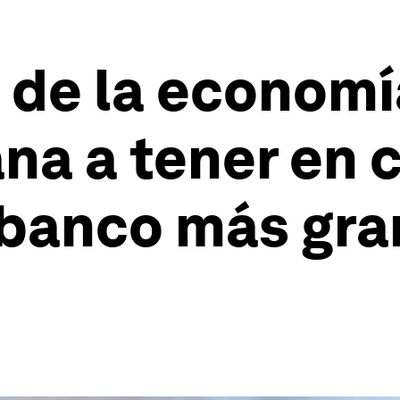
 de la economí
na a tener en 
 banco más gra