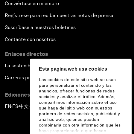
Conviértase en miembro
Regístrese para recibir nuestras notas de prensa
Suscríbase a nuestros boletines
Contacte con nosotros
Enlaces directos
La sostenibilidad en el Foro
Esta página web usa cookies
Carreras profesionales
Las cookies de este sitio web se usan
para personalizar el contenido y los
anuncios, ofrecer funciones de redes
Ediciones en otros idiomas
sociales y analizar el tráfico. Además,
compartimos información sobre el uso
EN
ES
中文
日本語
▪
▪
▪
que haga del sitio web con nuestros
partners de redes sociales, publicidad y
análisis web, quienes pueden
combinarla con otra información que les
haya proporcionado o que hayan