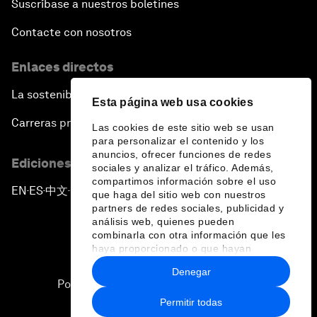
Suscríbase a nuestros boletines
Contacte con nosotros
Enlaces directos
La sostenibilidad en el Foro
Esta página web usa cookies
Carreras profesionales
Las cookies de este sitio web se usan
para personalizar el contenido y los
anuncios, ofrecer funciones de redes
Ediciones en otros idiomas
sociales y analizar el tráfico. Además,
compartimos información sobre el uso
EN
ES
中文
日本語
▪
▪
▪
que haga del sitio web con nuestros
partners de redes sociales, publicidad y
análisis web, quienes pueden
combinarla con otra información que les
haya proporcionado o que hayan
recopilado a partir del uso que haya
Denegar
hecho de sus servicios.
Política de privacidad y normas de uso
Permitir todas
Sitemap