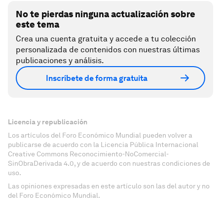
No te pierdas ninguna actualización sobre
este tema
Crea una cuenta gratuita y accede a tu colección
personalizada de contenidos con nuestras últimas
publicaciones y análisis.
Inscríbete de forma gratuita
Licencia y republicación
Los artículos del Foro Económico Mundial pueden volver a
publicarse de acuerdo con la Licencia Pública Internacional
Creative Commons Reconocimiento-NoComercial-
SinObraDerivada 4.0, y de acuerdo con nuestras condiciones de
uso.
Las opiniones expresadas en este artículo son las del autor y no
del Foro Económico Mundial.