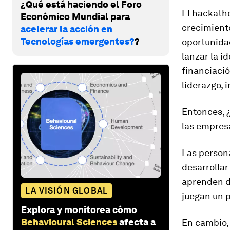
¿Qué está haciendo el Foro
El hackatho
Económico Mundial para
crecimiento
acelerar la acción en
Tecnologías emergentes?
?
oportunidad
lanzar la i
financiació
liderazgo, 
Entonces, 
las empresa
Las person
desarrollar
aprenden de
LA VISIÓN GLOBAL
juegan un p
Explora y monitorea cómo
Behavioural Sciences
afecta a
En cambio,