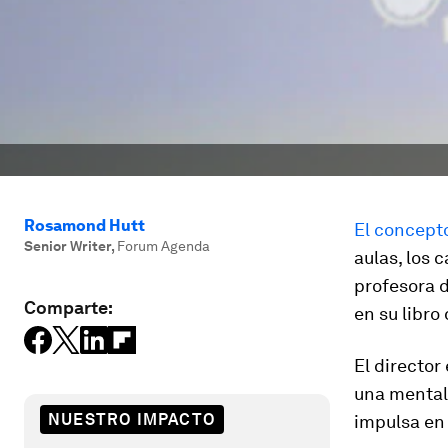
Rosamond Hutt
El concept
Senior Writer
,
Forum Agenda
aulas, los 
profesora d
Comparte:
en su libro
El director
una mental
NUESTRO IMPACTO
impulsa en 