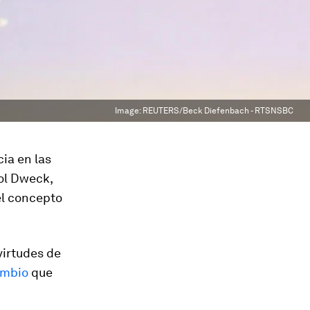
Image:
REUTERS/Beck Diefenbach - RTSNSBC
ia en las
ol Dweck,
el concepto
virtudes de
ambio
que