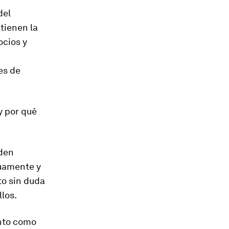
del
 tienen la
ocios y
es de
y por qué
den
duamente y
to sin duda
llos.
ento como