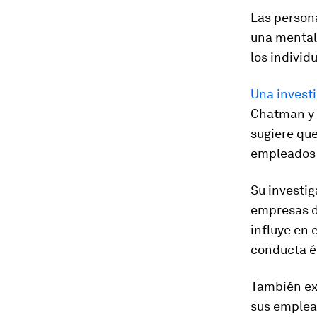
Las person
una mentali
los individ
Una invest
Chatman y 
sugiere qu
empleados 
Su investi
empresas d
influye en e
conducta ét
También exp
sus emplea