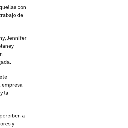
quellas con
trabajo de
y, Jennifer
elaney
en
gada.
ete
na empresa
y la
 perciben a
ores y