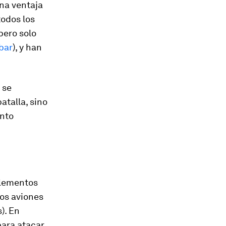
una ventaja
todos los
pero solo
bar
), y han
 se
talla, sino
nto
 elementos
os aviones
). En
ara atacar