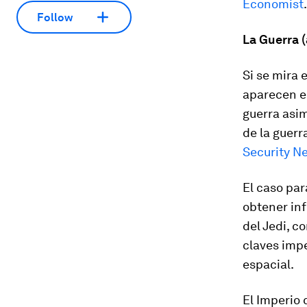
Economist
.
Follow
La Guerra (
Si se mira 
aparecen e
guerra asim
de la guerr
Security N
El caso par
obtener inf
del Jedi,
co
claves impe
espacial.
El Imperio 