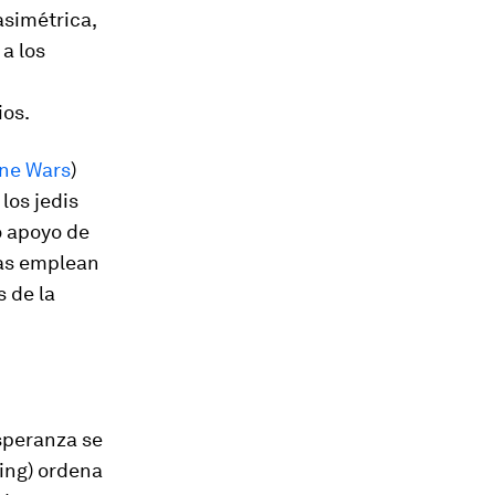
asimétrica,
a los
ios.
ne Wars
)
los jedis
o apoyo de
tas emplean
 de la
Esperanza
se
ing) ordena