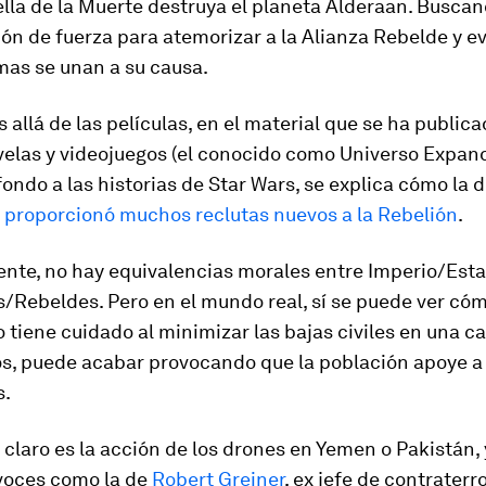
ella de la Muerte destruya el planeta Alderaan. Busca
n de fuerza para atemorizar a la Alianza Rebelde y ev
mas se unan a su causa.
s allá de las películas, en el material que se ha public
velas y videojuegos (el conocido como Universo Expand
ondo a las historias de Star Wars, se explica cómo la 
a
proporcionó muchos reclutas nuevos a la Rebelión
.
nte, no hay equivalencias morales entre Imperio/Est
s/Rebeldes. Pero en el mundo real, sí se puede ver cóm
 tiene cuidado al minimizar las bajas civiles en una 
, puede acabar provocando que la población apoye a 
s.
claro es la acción de los
drones
en Yemen o Pakistán, 
voces como la de
Robert Greiner
, ex jefe de contraterr