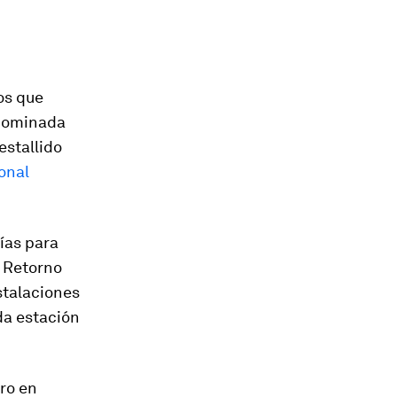
os que
enominada
estallido
ional
pías para
l Retorno
stalaciones
da estación
ero en