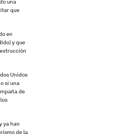
ndo una
itar que
ado en
ido) y que
destrucción
ados Unidos
o si una
campaña de
los
y ya han
orismo de la