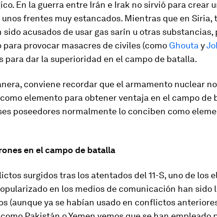
ico. En la guerra entre Irán e Irak no sirvió para crear 
 unos frentes muy estancados. Mientras que en Siria, 
sido acusados de usar gas sarín u otras substancias, 
o para provocar masacres de civiles (como
Ghouta
y
Jo
es para dar la superioridad en el campo de batalla.
anera, conviene recordar que el armamento nuclear no
como elemento para obtener ventaja en el campo de ba
íses poseedores normalmente lo conciben como eleme
rones
en el campo de batalla
lictos surgidos tras los atentados del 11-S, uno de los
popularizado en los medios de comunicación han sido l
os (aunque ya se habían usado en conflictos anteriores
 como Pakistán o Yemen vemos que se han empleado p