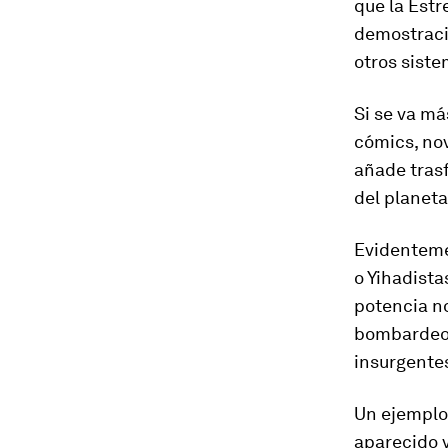
que la Estr
demostració
otros siste
Si se va má
cómics, no
añade trasf
del planet
Evidenteme
o Yihadista
potencia no
bombardeos
insurgente
Un ejemplo 
aparecido 