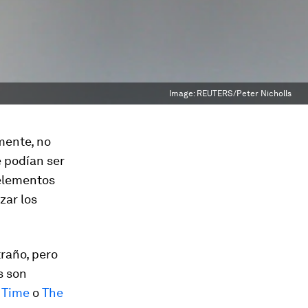
Image:
REUTERS/Peter Nicholls
mente, no
e podían ser
 elementos
zar los
traño, pero
s son
,
Time
o
The