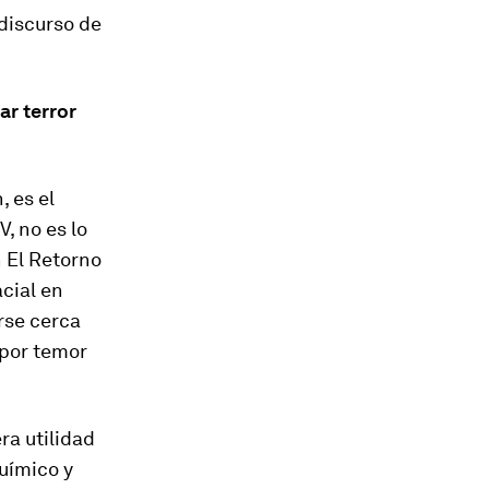
 discurso de
ar terror
, es el
, no es lo
n
El Retorno
cial en
arse cerca
 por temor
ra utilidad
uímico y