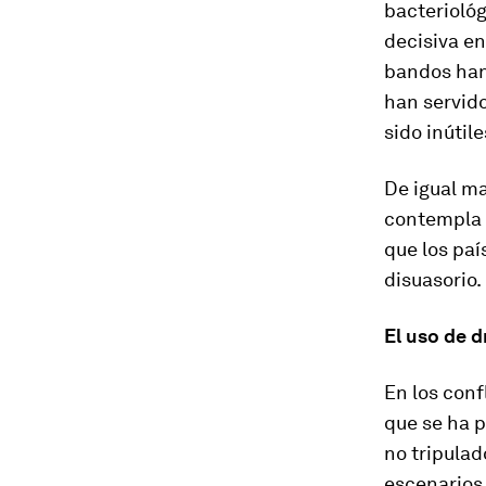
bacteriológ
decisiva en
bandos han 
han servid
sido inútil
De igual m
contempla 
que los pa
disuasorio.
El uso de
d
En los conf
que se ha 
no tripulad
escenarios