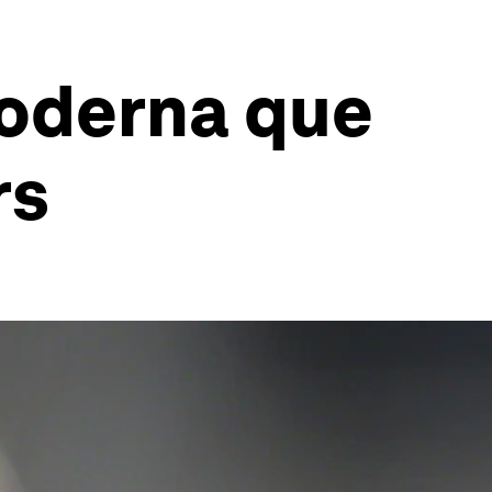
moderna que
rs