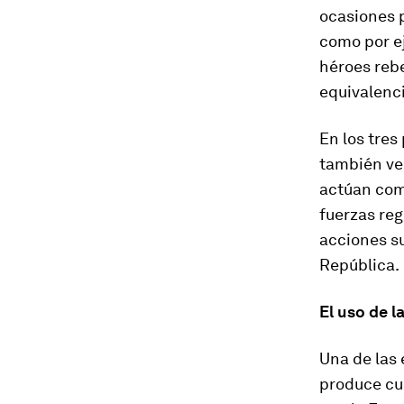
ocasiones p
como por e
héroes reb
equivalenci
En los tres
también vem
actúan com
fuerzas reg
acciones su
República.
El uso de l
Una de las
produce cu