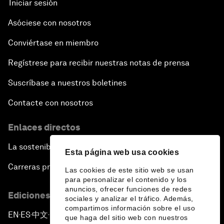
Iniciar sesión
Asóciese con nosotros
Conviértase en miembro
Regístrese para recibir nuestras notas de prensa
Suscríbase a nuestros boletines
Contacte con nosotros
Enlaces directos
La sostenibilidad en el Foro
Esta página web usa cookies
Carreras profesionales
Las cookies de este sitio web se usan
para personalizar el contenido y los
anuncios, ofrecer funciones de redes
Ediciones en otros idiomas
sociales y analizar el tráfico. Además,
compartimos información sobre el uso
EN
ES
中文
日本語
▪
▪
▪
que haga del sitio web con nuestros