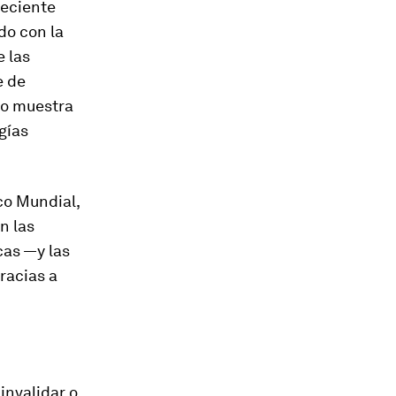
reciente
do con la
e las
e de
mo muestra
rgías
co Mundial,
n las
cas —y las
racias a
invalidar o