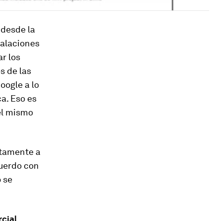
desde la
talaciones
r los
s de las
oogle a lo
a. Eso es
el mismo
ctamente a
cuerdo con
o se
rcial