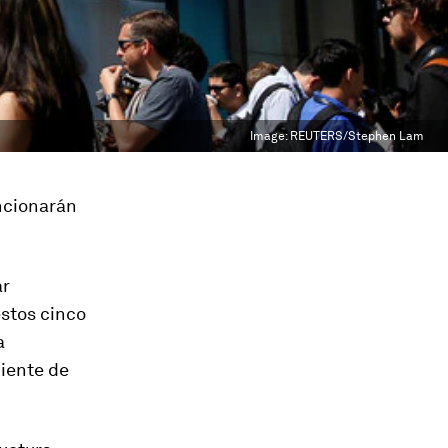
Image:
REUTERS/Stephen Lam
ncionarán
ar
stos cinco
a
iente de