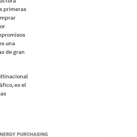
ructura
as primeras
comprar
or
ompromisos
es una
as de gran
ltinacional
fico, es el
sas