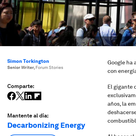
Simon Torkington
Google ha 
Senior Writer
,
Forum Stories
con energía
Comparte:
El gigante 
exclusivam
años, la em
deshacerse
Mantente al día:
combustible
Decarbonizing Energy