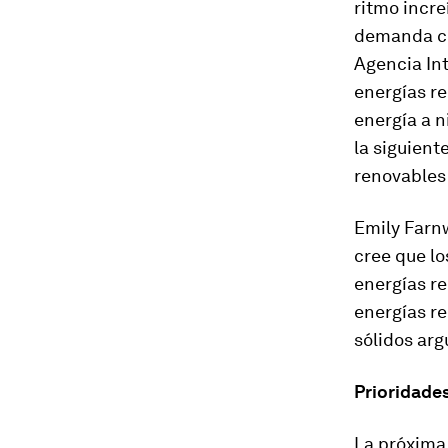
ritmo incre
demanda co
Agencia Int
energías re
energía a 
la siguient
renovables 
Emily Farnw
cree que lo
energías re
energías r
sólidos arg
Prioridades
La próxima 