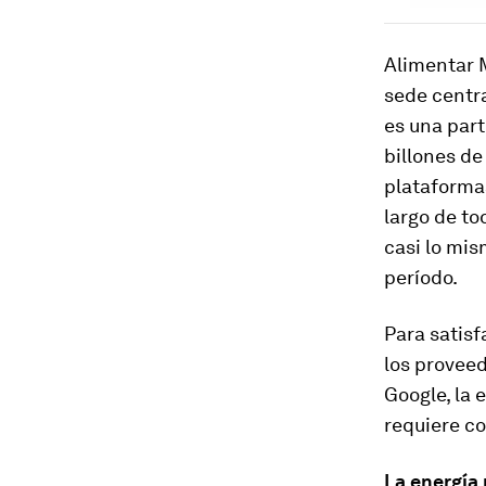
Alimentar 
sede centra
es una part
billones de
plataformas
largo de to
casi lo mi
período.
Para satis
los proveed
Google, la 
requiere co
La energía 