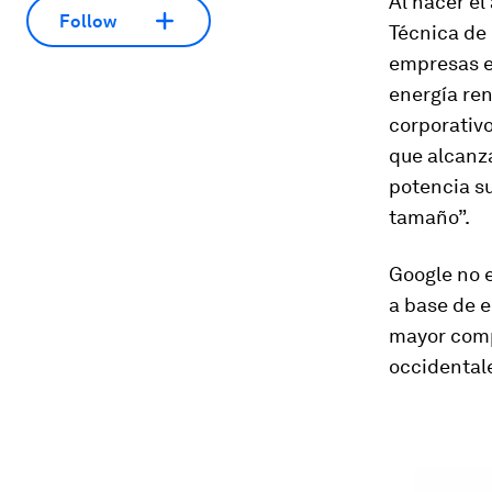
Al hacer el
Follow
Técnica de 
empresas en
energía re
corporativ
que alcanza
potencia s
tamaño”.
Google no 
a base de e
mayor comp
occidental