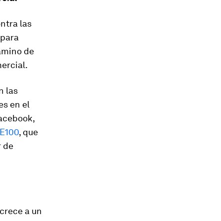
ntra las
 para
camino de
ercial.
n las
es en el
acebook,
E100
, que
r de
 crece a un