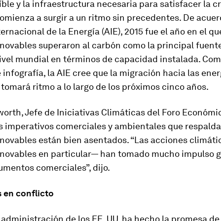
íble y la infraestructura necesaria para satisfacer la c
mienza a surgir a un ritmo sin precedentes. De acuer
ernacional de la Energía (AIE), 2015 fue el año en el qu
novables superaron al carbón como la principal fuent
nivel mundial en términos de capacidad instalada. Co
e infografía, la AIE cree que la migración hacia las ene
tomará ritmo a lo largo de los próximos cinco años.
orth, Jefe de Iniciativas Climáticas del Foro Económi
s imperativos comerciales y ambientales que respalda
novables están bien asentados. “Las acciones climáti
enovables en particular— han tomado mucho impulso g
umentos comerciales”, dijo.
 en conflicto
administración de los EE. UU. ha hecho la promesa de 