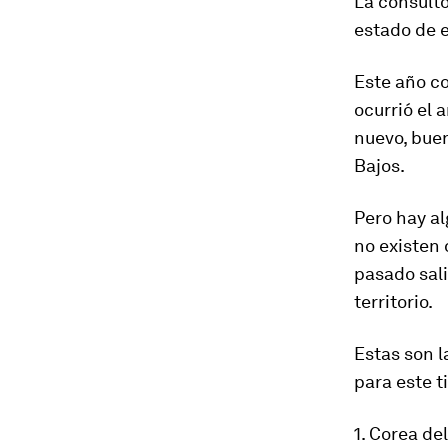
La consult
estado de e
Este año
co
ocurrió el 
nuevo, bue
Bajos.
Pero hay al
no existen 
pasado sal
territorio.
Estas son l
para este t
1. Corea de