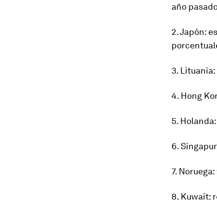
año pasado
2. Japón
: e
porcentual
3. Lituania
4. Hong Ko
5. Holanda
6. Singapur
7. Noruega
:
8. Kuwait
: 