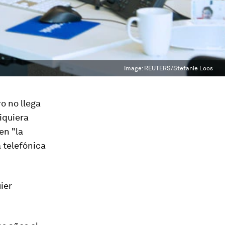
Image:
REUTERS/Stefanie Loos
o no llega
iquiera
 en
"la
 telefónica
ier