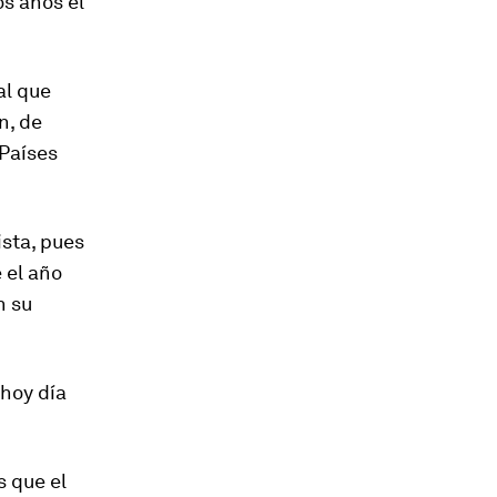
s años el
ual que
n, de
 Países
ista, pues
 el año
n su
 hoy día
s que el