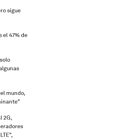
ro sigue
s el 47% de
solo
algunas
 el mundo,
minante
"
l 2G,
peradores
LTE",