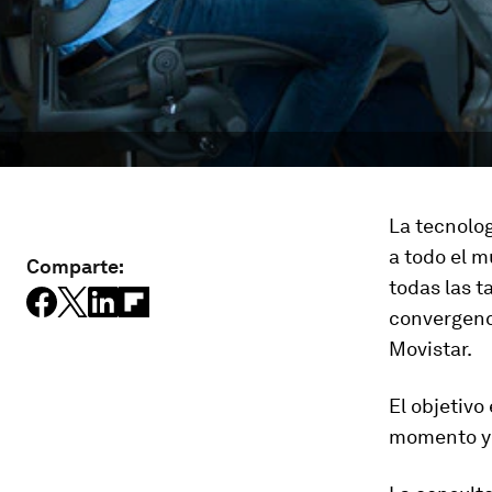
La tecnolog
a todo el m
Comparte:
todas las 
convergenc
Movistar.
El objetivo
momento y l