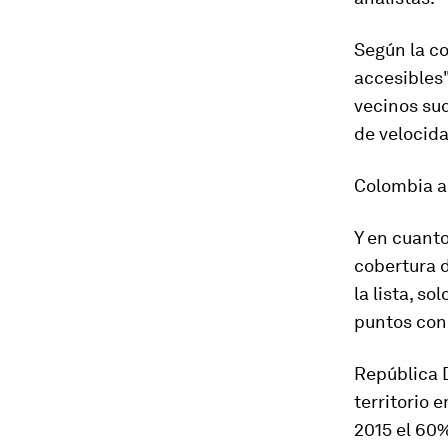
Según la c
accesibles"
vecinos su
de velocida
Colombia
a
Y en cuanto
cobertura d
la lista, s
puntos con
República
territorio 
2015 el 60%