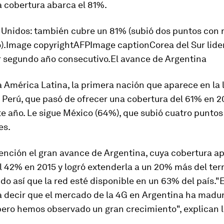
la cobertura abarca el 81%.
s Unidos
: también cubre un 81% (subió dos puntos con 
).Image copyrightAFPImage captionCorea del Sur lider
r segundo año consecutivo.El avance de Argentina
 América Latina, la primera nación que aparece en la l
s
Perú
, que pasó de ofrecer una cobertura del 61% en 2
e año. Le sigue
México
(64%), que subió cuatro puntos
es.
tención el
gran avance de Argentina
, cuya cobertura a
 42% en 2015 y logró extenderla a un 20% más del terr
do así que la red esté disponible en un 63% del país."
a decir que el mercado de la 4G en Argentina ha madu
pero
hemos observado un gran crecimiento
", explican 