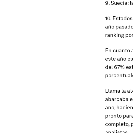
9. Suecia
: 
10. Estado
año pasado
ranking po
En cuanto a
este año e
del 67% est
porcentual
Llama la a
abarcaba el
año, hacien
pronto par
completo, 
analistas.