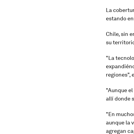
La cobertu
estando ent
Chile
, sin 
su territor
"La tecnolo
expandiénd
regiones",
"Aunque el 
allí donde
"En muchos 
aunque la 
agregan cap