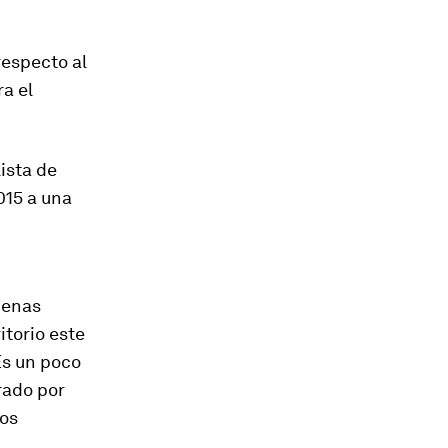
respecto al
a el
ista de
015 a una
penas
itorio este
Es un poco
rado por
los