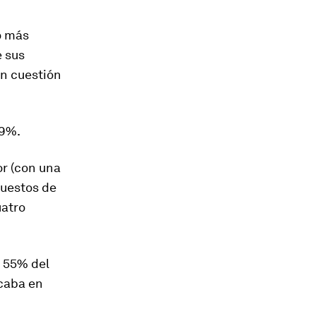
o más
e sus
en cuestión
59%.
or
(con una
puestos de
uatro
l 55% del
caba en