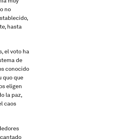
nía muy
to no
stablecido,
te, hasta
, el voto ha
istema de
mos conocido
u quo
que
os eligen
o la paz,
el caos
rdedores
ecantado