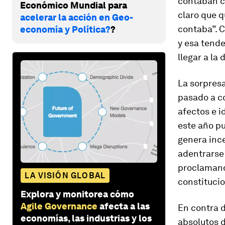
contaban c
Económico Mundial para
claro que q
acelerar la acción en Geo-
contaba”. C
economía y Política?
?
y esa tende
llegar a la
La sorpresa
pasado a co
afectos e i
este año p
genera ince
adentrarse
proclamando
LA VISIÓN GLOBAL
constituci
Explora y monitorea cómo
Agile Governance
afecta a las
En contra d
economías, las industrias y los
absolutos 