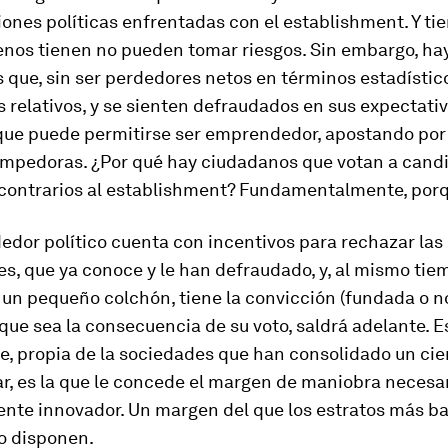
iones políticas enfrentadas con el
establishment
. Y t
nos tienen no pueden tomar riesgos. Sin embargo, ha
 que, sin ser perdedores netos en términos estadísticos
 relativos, y se sienten defraudados en sus expectativ
 que puede permitirse ser emprendedor, apostando por
rompedoras. ¿Por qué hay ciudadanos que votan a cand
contrarios al
establishment
? Fundamentalmente, por
edor político cuenta con incentivos para rechazar las
es, que ya conoce y le han defraudado, y, al mismo tie
un pequeño colchón, tiene la convicción (fundada o no
que sea la consecuencia de su voto, saldrá adelante. E
e, propia de la sociedades que han consolidado un cie
r, es la que le concede el margen de maniobra necesar
nte innovador. Un margen del que los estratos más ba
o disponen.