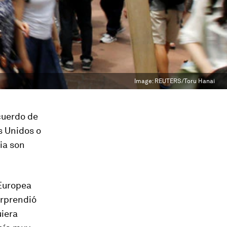
Image:
REUTERS/Toru Hanai
acuerdo de
s Unidos o
ia son
 Europea
orprendió
uiera