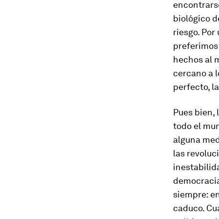
encontrars
biológico d
riesgo. Por
preferimos 
hechos al mi
cercano a l
perfecto, la
Pues bien,
todo el mu
alguna medi
las revolu
inestabilid
democracia 
siempre: e
caduco. Cua