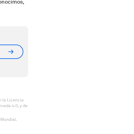
 conocimos,
 la Licencia
vada 4.0, y de
 Mundial.