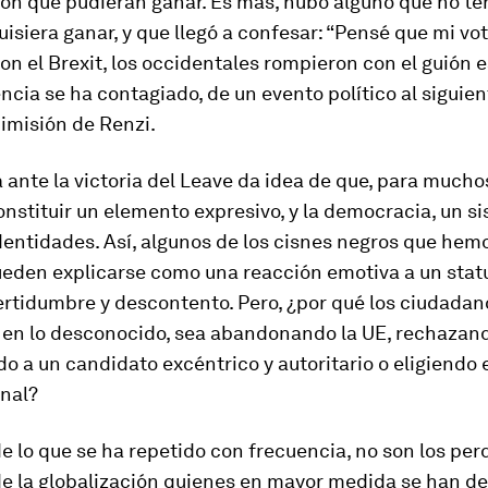
on que pudieran ganar. Es más, hubo alguno que no te
uisiera ganar, y que llegó a confesar: “Pensé que mi vo
on el Brexit, los occidentales rompieron con el guión e
ncia se ha contagiado, de un evento político al siguien
 dimisión de Renzi.
 ante la victoria del
Leave
da idea de que, para muchos
nstituir un elemento expresivo, y la democracia, un s
dentidades. Así, algunos de los cisnes negros que he
ueden explicarse como una reacción emotiva a un
stat
rtidumbre y descontento. Pero, ¿por qué los ciudadan
 en lo desconocido, sea abandonando la UE, rechazand
 a un candidato excéntrico y autoritario o eligiendo 
onal?
e lo que se ha repetido con frecuencia, no son los pe
de la globalización quienes en mayor medida se han d