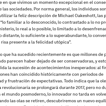
e en que vivimos un momento excepcional en el cons
e las sociedades. Por norma general, los individuos son
 utilizar la feliz descripción de Michael Oakeshott, las
“lo familiar a lo desconocido, lo contrastado a lo no pr
sterio, lo real a lo posible, lo limitado a lo desenfrenad
o distante, lo suficiente a lo superabundante, lo conve
 risa presente a la felicidad utópica”.
 lo que ha sucedido recientemente es que millones de 
ndo parecen haber dejado de ser conservadoras, y esto
da la sucesión de acontecimientos inesperados: al fin
ciones han coincidido históricamente con periodos de
ad y frustración de expectativas. Todo indica que la ol
revolucionaria se prolongará durante 2017, pero no d
n el mundo posmoderno, lo innovador no tarda en volv
ndo las olas se retiren, descubriremos un nuevo equil