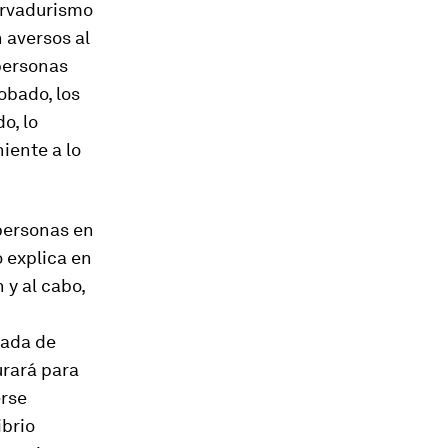
ervadurismo
 aversos al
 personas
obado, los
o, lo
niente a lo
personas en
 explica en
 y al cabo,
eada de
urará para
erse
ibrio