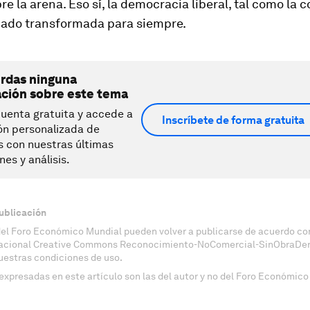
bre la arena. Eso sí, la democracia liberal, tal como la
ado transformada para siempre.
erdas ninguna
ación sobre este tema
uenta gratuita y accede a
Inscríbete de forma gratuita
ón personalizada de
s con nuestras últimas
nes y análisis.
ublicación
del Foro Económico Mundial pueden volver a publicarse de acuerdo con
nacional Creative Commons Reconocimiento-NoComercial-SinObraDeri
uestras condiciones de uso.
expresadas en este artículo son las del autor y no del Foro Económico