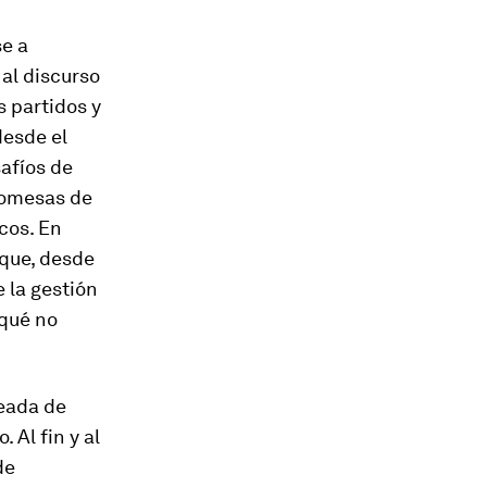
se a
al discurso
s partidos y
desde el
safíos de
promesas de
cos. En
que, desde
 la gestión
 qué no
leada de
Al fin y al
de