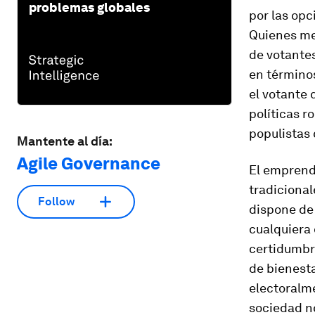
problemas globales
por las opc
Quienes me
de votantes
en términos
el votante
políticas 
populistas 
Mantente al día:
Agile Governance
El emprend
tradicional
Follow
dispone de 
cualquiera 
certidumbr
de bienesta
electoralme
sociedad n