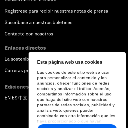
Regístrese para recibir nuestras notas de prensa
Suscríbase a nuestros boletines
Contacte con nosotros
Enlaces directos
La sostenibilidad en el Foro
Esta página web usa cookies
Carreras profesionales
Las cookies de este sitio web se usan
para personalizar el contenido y los
anuncios, ofrecer funciones de redes
Ediciones en otros idiomas
sociales y analizar el tráfico. Además,
compartimos información sobre el uso
EN
ES
中文
日本語
▪
▪
▪
que haga del sitio web con nuestros
partners de redes sociales, publicidad y
análisis web, quienes pueden
combinarla con otra información que les
haya proporcionado o que hayan
recopilado a partir del uso que haya