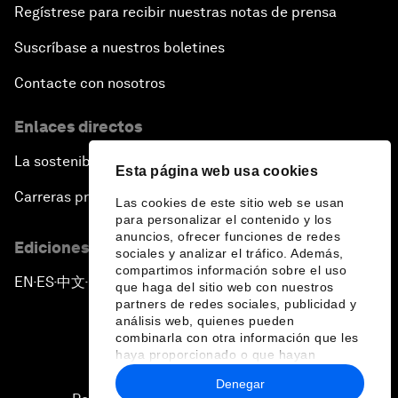
Regístrese para recibir nuestras notas de prensa
Suscríbase a nuestros boletines
Contacte con nosotros
Enlaces directos
La sostenibilidad en el Foro
Esta página web usa cookies
Carreras profesionales
Las cookies de este sitio web se usan
para personalizar el contenido y los
anuncios, ofrecer funciones de redes
Ediciones en otros idiomas
sociales y analizar el tráfico. Además,
compartimos información sobre el uso
EN
ES
中文
日本語
▪
▪
▪
que haga del sitio web con nuestros
partners de redes sociales, publicidad y
análisis web, quienes pueden
combinarla con otra información que les
haya proporcionado o que hayan
recopilado a partir del uso que haya
Denegar
hecho de sus servicios.