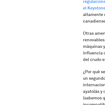
regulacion
el Keyston
altamente 
canadiense
Otras amen
renovables
máquinas y 
influencia 
del crudo e
¿Por qué se
un segundo 
internacio
ayatolás
y 
(sabemos qu
incompatibl