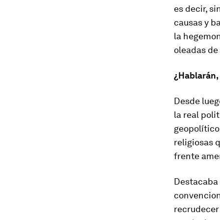
es decir, s
causas y ba
la hegemoní
oleadas de 
¿Hablarán, 
Desde lueg
la
real polit
geopolítico
religiosas 
frente ame
Destacaba 
convencion
recrudecer