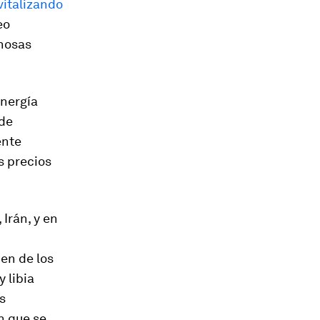
vitalizando
eo
inosas
energía
 de
ente
os precios
 Irán, y en
en de los
 libia
s
n que se