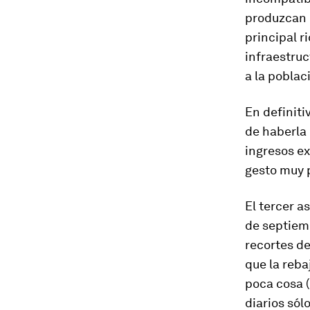
produzcan e
principal r
infraestruc
a la poblac
En definiti
de haberla
ingresos ex
gesto muy p
El tercer a
de septiem
recortes d
que la reba
poca cosa (
diarios sól