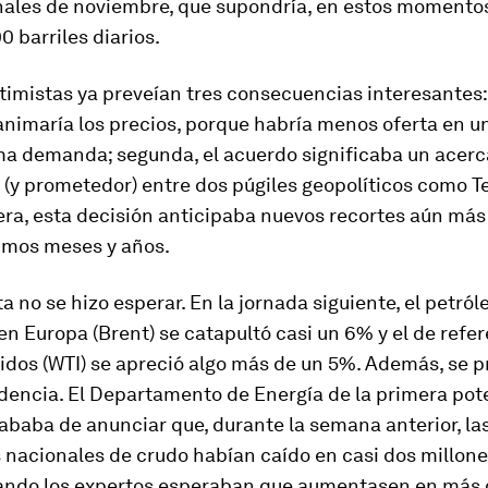
inales de noviembre, que supondría, en estos momentos
0 barriles diarios.
imistas ya preveían tres consecuencias interesantes: 
animaría los precios, porque habría menos oferta en 
ma demanda; segunda, el acuerdo significaba un acer
 (y prometedor) entre dos púgiles geopolíticos como T
era, esta decisión anticipaba nuevos recortes aún más
ximos meses y años.
a no se hizo esperar. En la jornada siguiente, el petról
en Europa (Brent) se catapultó casi un 6% y el de refe
idos (WTI) se apreció algo más de un 5%. Además, se p
idencia. El Departamento de Energía de la primera pot
baba de anunciar que, durante la semana anterior, la
 nacionales de crudo habían caído en casi dos millon
uando los expertos esperaban que aumentasen en más 