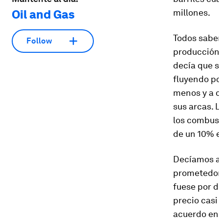
Oil and Gas
millones.
Todos sabe
Follow
producción
decía que 
fluyendo po
menos y a 
sus arcas. 
los combust
de un 10% e
Decíamos a
prometedor 
fuese por d
precio casi 
acuerdo en 