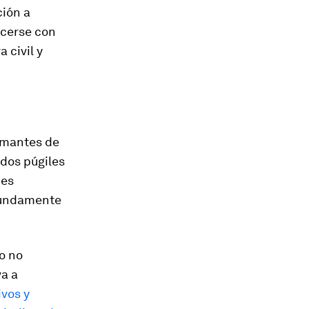
ción a
acerse con
 civil y
amantes de
 dos púgiles
nes
ofundamente
o no
a a
ivos y