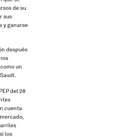
ursos de su
r sus
za y ganarse
ión después
unos
e como un
 Saudí.
PEP del 28
ntes
en cuenta
e mercado,
arriles
i los