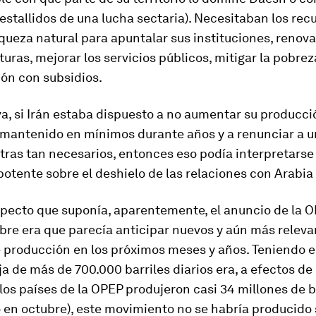
stallidos de una lucha sectaria). Necesitaban los rec
iqueza natural para apuntalar sus instituciones, renova
turas, mejorar los servicios públicos, mitigar la pobre
ión con subsidios.
va, si Irán estaba dispuesto a no aumentar su producc
 mantenido en mínimos durante años y a renunciar a 
tras tan necesarios, entonces eso podía interpretars
otente sobre el deshielo de las relaciones con Arabia
specto que suponía, aparentemente, el anuncio de la O
bre era que parecía anticipar nuevos y aún más releva
e producción en los próximos meses y años. Teniendo 
ja de más de 700.000 barriles diarios era, a efectos d
los países de la OPEP produjeron casi 34 millones de b
o en octubre), este movimiento no se habría producido s