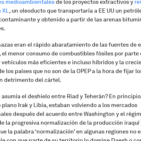
es medioambientales
de los proyectos extractivos y
re
e XL
, un oleoducto que transportaría a EE UU un petról
contaminante y obtenido a partir de las arenas bitum
s.
azas eran el rápido abaratamiento de las fuentes de 
, el menor consumo de combustibles fósiles por parte
vehículos más eficientes e incluso híbridos y la creci
de los países que no son de la OPEP a la hora de fijar l
n detrimento del cártel.
 asumía el deshielo entre Riad y Teherán? En principio,
plano Irak y Libia, estaban volviendo a los mercados
nales después del acuerdo entre Washington y el
régim
de la progresiva normalización de la producción iraquí y
e la palabra ‘normalización’ en algunas regiones no e
e con que parte de su territorio lo domine Daesh o co