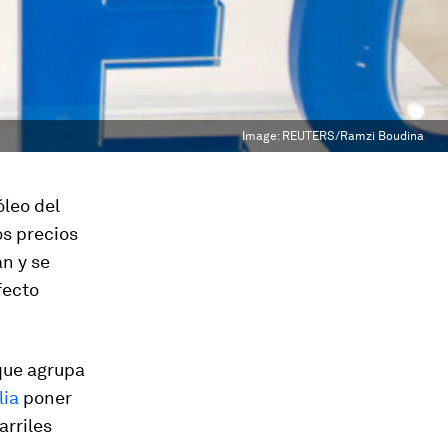
Image:
REUTERS/Ramzi Boudina
leo del
os precios
n y se
fecto
 que agrupa
lia
poner
arriles