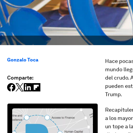
Gonzalo Toca
Hace pocas
mundo llegó
Comparte:
del crudo. 
pueden esta
Trump.
Recapitulem
a los mayo
un tope a l