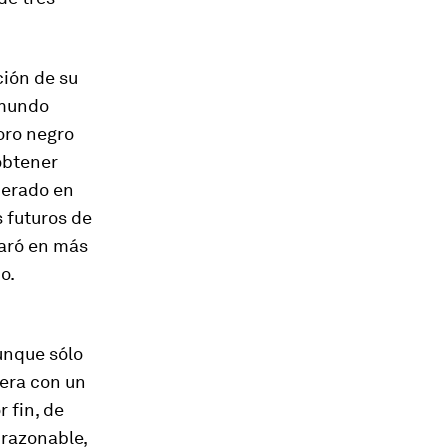
ción de su
 mundo
oro negro
obtener
perado en
 futuros de
paró en más
o.
unque sólo
iera con un
r fin, de
 razonable,