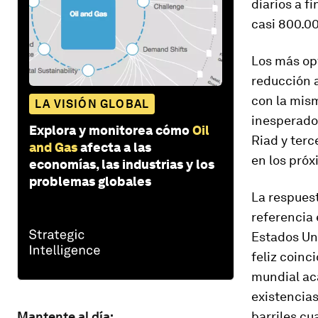
diarios a f
casi 800.00
Los más opt
reducción 
con la mis
LA VISIÓN GLOBAL
inesperado
Explora y monitorea cómo
Oil
Riad y terc
and Gas
afecta a las
en los pró
economías, las industrias y los
problemas globales
La respuest
referencia 
Estados Un
feliz coinc
mundial aca
existencias
Mantente al día:
barriles c