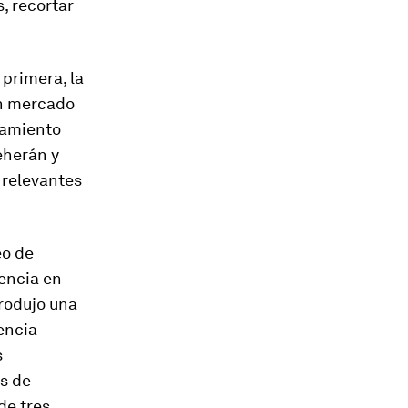
, recortar
primera, la
un mercado
camiento
eherán y
 relevantes
eo de
rencia en
rodujo una
encia
s
es de
de tres