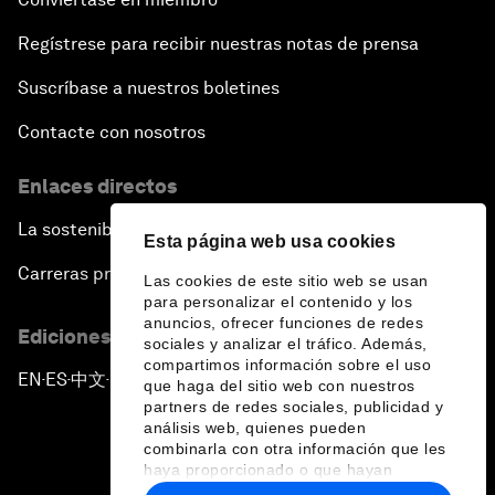
Regístrese para recibir nuestras notas de prensa
Suscríbase a nuestros boletines
Contacte con nosotros
Enlaces directos
La sostenibilidad en el Foro
Esta página web usa cookies
Carreras profesionales
Las cookies de este sitio web se usan
para personalizar el contenido y los
anuncios, ofrecer funciones de redes
Ediciones en otros idiomas
sociales y analizar el tráfico. Además,
compartimos información sobre el uso
EN
ES
中文
日本語
▪
▪
▪
que haga del sitio web con nuestros
partners de redes sociales, publicidad y
análisis web, quienes pueden
combinarla con otra información que les
haya proporcionado o que hayan
recopilado a partir del uso que haya