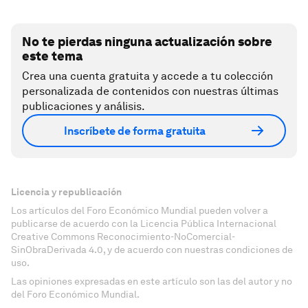
No te pierdas ninguna actualización sobre
este tema
Crea una cuenta gratuita y accede a tu colección
personalizada de contenidos con nuestras últimas
publicaciones y análisis.
Inscríbete de forma gratuita
Licencia y republicación
Los artículos del Foro Económico Mundial pueden volver a
publicarse de acuerdo con la Licencia Pública Internacional
Creative Commons Reconocimiento-NoComercial-
SinObraDerivada 4.0, y de acuerdo con nuestras condiciones de
uso.
Las opiniones expresadas en este artículo son las del autor y no
del Foro Económico Mundial.