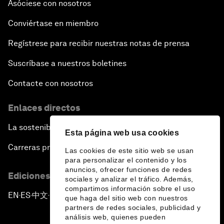
Asóciese con nosotros
Conviértase en miembro
Regístrese para recibir nuestras notas de prensa
Suscríbase a nuestros boletines
Contacte con nosotros
Enlaces directos
La sostenibilidad en el Foro
Esta página web usa cookies
Carreras profesionales
Las cookies de este sitio web se usan
para personalizar el contenido y los
anuncios, ofrecer funciones de redes
Ediciones en otros idiomas
sociales y analizar el tráfico. Además,
compartimos información sobre el uso
EN
ES
中文
日本語
▪
▪
▪
que haga del sitio web con nuestros
partners de redes sociales, publicidad y
análisis web, quienes pueden