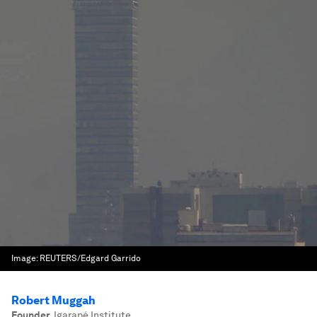
Image:
REUTERS/Edgard Garrido
Robert Muggah
Founder
,
Igarapé Institute