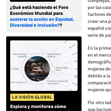
complejas,
¿Qué está haciendo el Foro
por las cau
Económico Mundial para
factores de
acelerar la acción en Equidad,
crear una 
Diversidad e Inclusión?
?
español co
serie de pa
En la prime
en el merca
demográfica
mujeres de
debido a la
comparació
mujeres qu
LA VISIÓN GLOBAL
Por otro la
Explora y monitorea cómo
que los ho