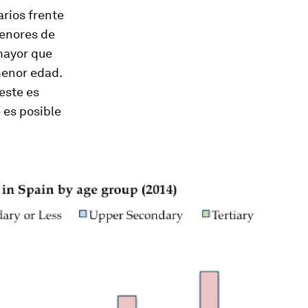
rios frente
menores de
mayor que
menor edad.
este es
 es posible