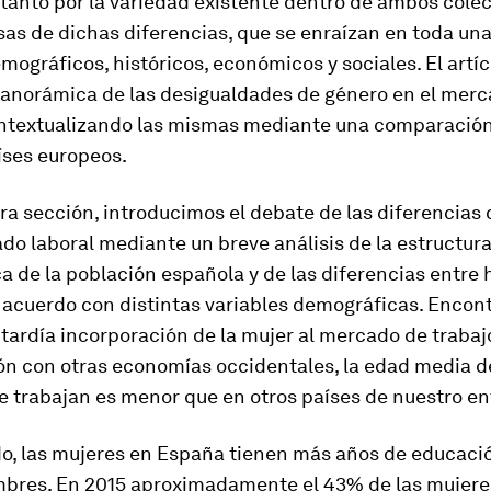
 tanto por la variedad existente dentro de ambos cole
sas de dichas diferencias, que se enraízan en toda u
mográficos, históricos, económicos y sociales. El artí
panorámica de las desigualdades de género en el merc
ntextualizando las mismas mediante una comparació
íses europeos.
ra sección, introducimos el debate de las diferencias
do laboral mediante un breve análisis de la estructur
 de la población española y de las diferencias entre
 acuerdo con distintas variables demográficas. Enco
 tardía incorporación de la mujer al mercado de trabaj
n con otras economías occidentales, la edad media d
e trabajan es menor que en otros países de nuestro en
do, las mujeres en España tienen más años de educaci
mbres. En 2015 aproximadamente el 43% de las mujeres