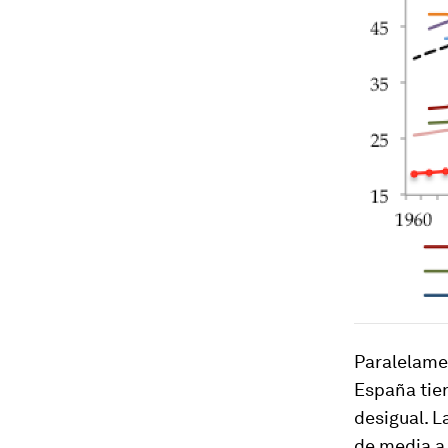
Paralelamen
España tie
desigual. L
de media a 