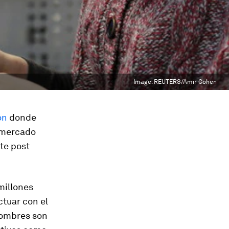
Image:
REUTERS/Amir Cohen
ón
donde
l mercado
te post
millones
ctuar con el
hombres son