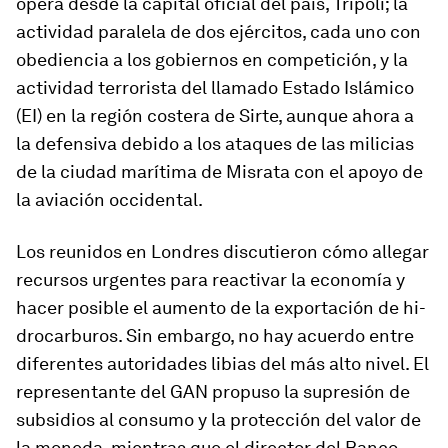
opera desde la ca­pital ofi­cial del país, Tripoli; la
ac­ti­vidad pa­ra­lela de dos ejér­ci­tos, cada uno con
obe­diencia a los go­biernos en com­pe­ti­ción, y la
ac­ti­vidad te­rro­rista del lla­mado Estado Islámico
(EI) en la re­gión cos­tera de Sirte, aunque ahora a
la de­fen­siva de­bido a los ata­ques de las mi­li­cias
de la ciudad ma­rí­tima de Misrata con el apoyo de
la avia­ción oc­ci­den­tal.
Los reunidos en Londres dis­cu­tieron cómo allegar
re­cursos ur­gentes para reac­tivar la eco­nomía y
hacer po­sible el au­mento de la ex­por­ta­ción de hi­
dro­car­bu­ros. Sin em­bargo, no hay acuerdo entre
di­fe­rentes au­to­ri­dades li­bias del más alto ni­vel. El
re­pre­sen­tante del GAN pro­puso la su­pre­sión de
sub­si­dios al con­sumo y la pro­tec­ción del valor de
la mo­neda, mien­tras que el di­rector del Banco