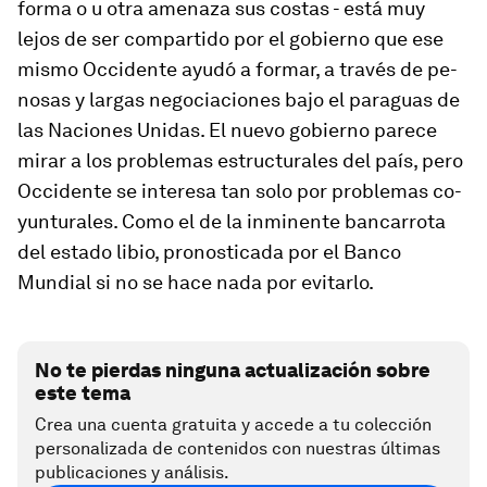
forma o u otra ame­naza sus costas - está muy
lejos de ser com­par­tido por el go­bierno que ese
mismo Occidente ayudó a for­mar, a través de pe­
nosas y largas ne­go­cia­ciones bajo el pa­ra­guas de
las Naciones Unidas. El nuevo go­bierno pa­rece
mirar a los pro­blemas es­truc­tu­rales del país, pero
Occidente se in­teresa tan solo por pro­blemas co­
yun­tu­ra­les. Como el de la in­mi­nente ban­ca­rrota
del es­tado li­bio, pro­nos­ti­cada por el Banco
Mundial si no se hace nada por evi­tarlo.
No te pierdas ninguna actualización sobre
este tema
Crea una cuenta gratuita y accede a tu colección
personalizada de contenidos con nuestras últimas
publicaciones y análisis.