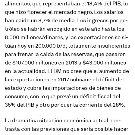
ali­men­tos, que re­pre­sen­taban el 18,4% del PIB, lo
que hizo flo­recer el mer­cado ne­gro. Los sa­la­rios
han caído un 8,7% de me­dia. Los in­gresos por pe­
tróleo se ha­brán en­co­gido en este año hasta los
8.000 mi­llo­ne­s/­di­na­res, y las ex­por­ta­ciones se si­
túan hoy en 200.000 b/d, to­tal­mente in­su­fi­cientes
para frenar la caída de las re­ser­vas, que pa­saron
de $107.000 mi­llones en 2013 a $43.000 mi­llones
en la ac­tua­li­dad. El BM no cree que el au­mento de
las ex­por­ta­ciones en 2017 sub­sane el dé­ficit del
es­tado y cubra las im­por­ta­ciones de bienes de
con­sumo, con lo que prevé un dé­ficit fiscal del
35% del PIB y otro por cuenta co­rriente del 28%.
La dra­má­tica si­tua­ción eco­nó­mica ac­tual con­
trasta con las pre­vi­siones que sería po­sible hacer