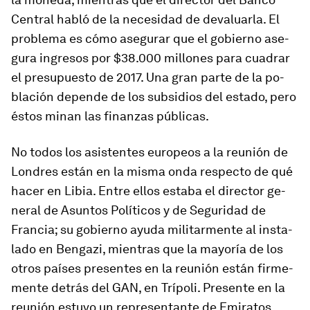
Central habló de la ne­ce­sidad de de­va­luarla. El
pro­blema es cómo ase­gurar que el go­bierno ase­
gura in­gresos por $38.000 mi­llones para cua­drar
el pre­su­puesto de 2017. Una gran parte de la po­
bla­ción de­pende de los sub­si­dios del es­tado, pero
éstos minan las fi­nanzas pú­bli­cas.
No todos los asis­tentes eu­ro­peos a la reunión de
Londres están en la misma onda res­pecto de qué
hacer en Libia. Entre ellos es­taba el di­rector ge­
neral de Asuntos Políticos y de Seguridad de
Francia; su go­bierno ayuda mi­li­tar­mente al ins­ta­
lado en Bengazi, mien­tras que la ma­yoría de los
otros países pre­sentes en la reunión están fir­me­
mente de­trás del GAN, en Trípoli. Presente en la
reunión es­tuvo un re­pre­sen­tante de Emiratos