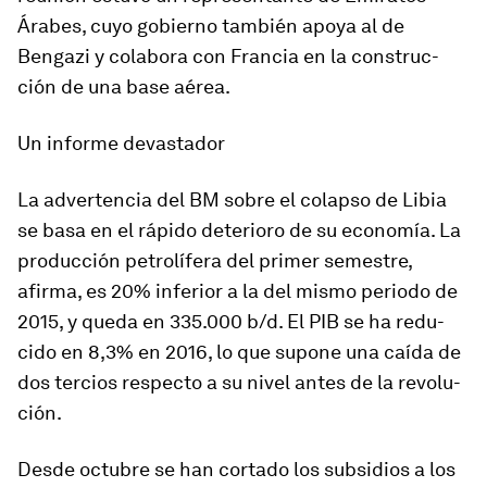
Árabes, cuyo go­bierno tam­bién apoya al de
Bengazi y co­la­bora con Francia en la cons­truc­
ción de una base aé­rea.
Un in­forme de­vas­tador
La ad­ver­tencia del BM sobre el co­lapso de Libia
se basa en el rá­pido de­te­rioro de su eco­no­mía. La
pro­duc­ción pe­tro­lí­fera del primer se­mes­tre,
afirma, es 20% in­fe­rior a la del mismo pe­riodo de
2015, y queda en 335.000 b/d. El PIB se ha re­du­
cido en 8,3% en 2016, lo que su­pone una caída de
dos ter­cios res­pecto a su nivel antes de la re­vo­lu­
ción.
Desde oc­tubre se han cor­tado los sub­si­dios a los