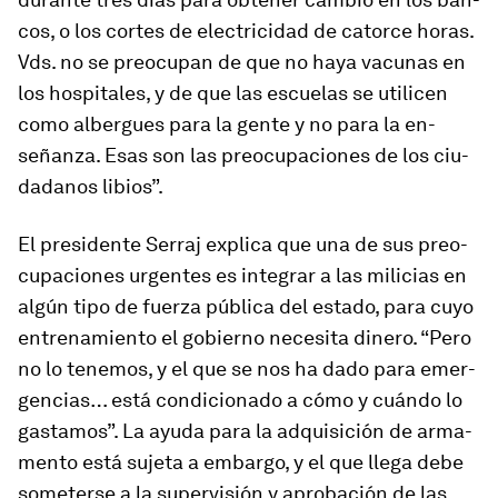
cos, o los cortes de elec­tri­cidad de ca­torce ho­ras.
Vds. no se preo­cupan de que no haya va­cunas en
los hos­pi­ta­les, y de que las es­cuelas se uti­licen
como al­ber­gues para la gente y no para la en­
señanza. Esas son las preo­cu­pa­ciones de los ciu­
da­danos li­bios”.
El pre­si­dente Serraj ex­plica que una de sus preo­
cu­pa­ciones ur­gentes es in­te­grar a las mi­li­cias en
algún tipo de fuerza pú­blica del es­tado, para cuyo
en­tre­na­miento el go­bierno ne­ce­sita di­nero. “Pero
no lo te­ne­mos, y el que se nos ha dado para emer­
gen­cias… está con­di­cio­nado a cómo y cuándo lo
gas­ta­mos”. La ayuda para la ad­qui­si­ción de ar­ma­
mento está su­jeta a em­bargo, y el que llega debe
so­me­terse a la su­per­vi­sión y apro­ba­ción de las