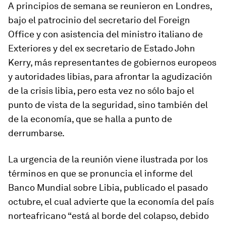
A principios de semana se reunieron en Londres,
bajo el patrocinio del secretario del Foreign
Office y con asistencia del ministro italiano de
Exteriores y del ex secretario de Estado John
Kerry, más representantes de gobiernos europeos
y autoridades libias,
para afrontar la agudización
de la crisis libia
, pero esta vez
no sólo bajo el
punto de vista de la seguridad, sino también del
de la economía
, que se halla a punto de
derrumbarse.
La ur­gencia de la reunión viene ilus­trada por los
tér­minos en que se pro­nuncia el in­forme del
Banco Mundial sobre Libia, pu­bli­cado el pa­sado
oc­tu­bre, el cual ad­vierte que la eco­nomía del país
nor­te­afri­cano “está al borde del co­lapso, de­bido