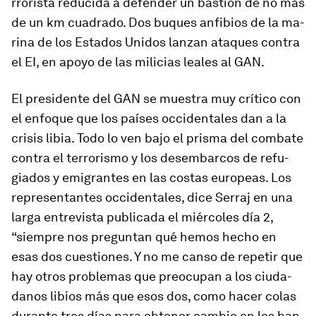
rro­rista re­du­cida a de­fender un bas­tión de no más
de un km cua­drado. Dos bu­ques an­fi­bios de la ma­
rina de los Estados Unidos lanzan ata­ques contra
el EI, en apoyo de las mi­li­cias leales al GAN.
El pre­si­dente del GAN se muestra muy crí­tico con
el en­foque que los países oc­ci­den­tales dan a la
crisis li­bia. Todo lo ven bajo el prisma del com­bate
contra el te­rro­rismo y los des­em­barcos de re­fu­
giados y emi­grantes en las costas eu­ro­peas. Los
re­pre­sen­tantes oc­ci­den­ta­les, dice Serraj en una
larga en­tre­vista pu­bli­cada el miér­coles día 2,
“siempre nos pre­guntan qué hemos hecho en
esas dos cues­tio­nes. Y no me canso de re­petir que
hay otros pro­blemas que preo­cupan a los ciu­da­
danos li­bios más que esos dos, como hacer colas
du­rante tres días para ob­tener cambio en los ban­