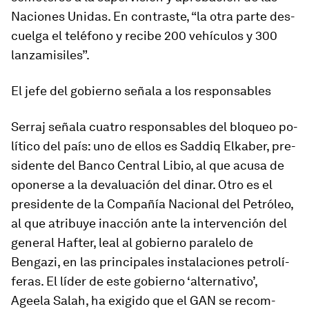
Naciones Unidas. En con­traste, “la otra parte des­
cuelga el te­lé­fono y re­cibe 200 vehículos y 300
lan­za­mi­si­les”.
El jefe del go­bierno señala a los res­pon­sa­bles
Serraj señala cuatro res­pon­sa­bles del blo­queo po­
lí­tico del país: uno de ellos es Saddiq Elkaber, pre­
si­dente del Banco Central Libio, al que acusa de
opo­nerse a la de­va­lua­ción del di­nar. Otro es el
pre­si­dente de la Compañía Nacional del Petróleo,
al que atri­buye inac­ción ante la in­ter­ven­ción del
ge­neral Hafter, leal al go­bierno pa­ra­lelo de
Bengazi, en las prin­ci­pales ins­ta­la­ciones pe­tro­lí­
fe­ras. El líder de este go­bierno ‘alternativo’,
Ageela Salah, ha exi­gido que el GAN se re­com­