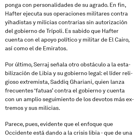
ponga con per­so­na­li­dades de su agrado. En fin,
Hafter eje­cuta sus ope­ra­ciones mi­li­tares contra
yiha­distas y mi­li­cias con­tra­rias sin au­to­ri­za­ción
del go­bierno de Trípoli. Es sa­bido que Hafter
cuenta con el apoyo po­lí­tico y mi­litar de El Cairo,
así como el de Emiratos.
Por úl­timo, Serraj señala otro obs­táculo a la es­ta­
bi­li­za­ción de Libia y su go­bierno le­gal: el líder re­li­
gioso ex­tre­mista, Saddiq Ghariani, quien lanza
fre­cuentes ‘fatuas’ contra el go­bierno y cuenta
con un am­plio se­gui­miento de los de­votos más ex­
tremos y sus mi­li­cias.
Parece, pues, evi­dente que el en­foque que
Occidente está dando a la crisis libia - que de una