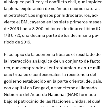
al blo­queo po­lí­tico y el con­flicto ci­vil, que im­piden
la plena ex­plo­ta­ción de su único re­curso na­tu­ral:
el pe­tró­leo”. Los in­gresos por hi­dro­car­bu­ros, ad­
vierte el BM, ca­yeron en los siete pri­meros meses
de 2016 hasta 3.200 mi­llones de di­nares li­bios (D
1/$ 0,72), una dé­cima parte de los del mismo pe­
riodo de 2015.
El co­lapso de la eco­nomía libia es el re­sul­tado de
la in­ter­ac­ción anár­quica de un con­junto de fac­to­
res, que com­prende el en­fren­ta­miento entre mi­li­
cias tri­bales o con­fe­sio­na­les; la re­sis­tencia del
go­bierno es­ta­ble­cido en la parte oriental del país,
con ca­pital en Bengazi, a so­me­terse al lla­mado
Gobierno del Acuerdo Nacional (GAN) for­mado
bajo el pa­tro­cinio de las Naciones Unidas, el cual