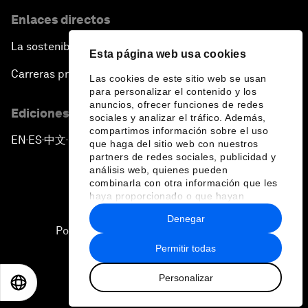
Enlaces directos
La sostenibilidad en el Foro
Esta página web usa cookies
Carreras profesionales
Las cookies de este sitio web se usan
para personalizar el contenido y los
anuncios, ofrecer funciones de redes
Ediciones en otros idiomas
sociales y analizar el tráfico. Además,
compartimos información sobre el uso
EN
ES
中文
日本語
▪
▪
▪
que haga del sitio web con nuestros
partners de redes sociales, publicidad y
análisis web, quienes pueden
combinarla con otra información que les
haya proporcionado o que hayan
recopilado a partir del uso que haya
Denegar
hecho de sus servicios.
Política de privacidad y normas de uso
Permitir todas
Sitemap
Personalizar
©
2026
Foro Económico Mundial
EN
ES
中文
日本語