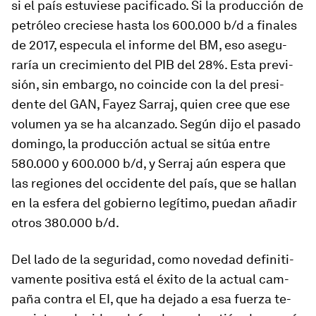
si el país es­tu­viese pa­ci­fi­cado. Si la pro­duc­ción de
pe­tróleo cre­ciese hasta los 600.000 b/d a fi­nales
de 2017, es­pe­cula el in­forme del BM, eso ase­gu­
raría un cre­ci­miento del PIB del 28%. Esta pre­vi­
sión, sin em­bargo, no coin­cide con la del pre­si­
dente del GAN, Fayez Sarraj, quien cree que ese
vo­lumen ya se ha al­can­zado. Según dijo el pa­sado
do­mingo, la pro­duc­ción ac­tual se sitúa entre
580.000 y 600.000 b/d, y Serraj aún es­pera que
las re­giones del oc­ci­dente del país, que se ha­llan
en la es­fera del go­bierno le­gí­timo, puedan añadir
otros 380.000 b/d.
Del lado de la se­gu­ri­dad, como no­vedad de­fi­ni­ti­
va­mente po­si­tiva está el éxito de la ac­tual cam­
paña contra el EI, que ha de­jado a esa fuerza te­