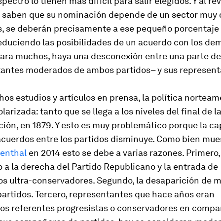
pectro lo tienen más difícil para salir elegidos. Y al rev
 saben que su nominación depende de un sector muy 
s, se deberán precisamente a ese pequeño porcentaje
educiendo las posibilidades de un acuerdo con los de
para muchos, haya una desconexión entre una parte del
tantes moderados de ambos partidos– y sus represent
s estudios y artículos en prensa, la política nortea
larizada: tanto que se llega a los niveles del final de l
ión, en 1879. Y esto es muy problemático porque la c
acuerdos entre los partidos disminuye. Como bien mu
senthal
en 2014 esto se debe a varias razones. Primero,
a la derecha del Partido Republicano y la entrada de
os ultra-conservadores. Segundo, la desaparición de
partidos. Tercero, representantes que hace años eran
os referentes progresistas o conservadores en compa