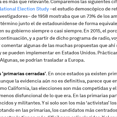
 es más que relevante. Comparemos las siguientes cifr
ational Election Study
–el estudio demoscópico de re
investigadores– de 1958 mostraba que un 73% de los a
e término junto el de estadounidense de forma equival
n su gobierno siempre o casi siempre. En 2015, el por
continuación, y a partir de dicho programa de radio, vo
y comentar algunas de las muchas propuestas que ahí 
y se pueden implementar en Estados Unidos. Práctic
 Algunas, se podrían trasladar a Europa.
s 'primarias cerradas'
. En once estados ya existen pri
aunque la evidencia aún no es definitiva, parece que e
mo California, las elecciones son más competidas y e
menos disfuncional de lo que era. En las primarias par
idos y militantes. Y si solo son los más ‘activistas’ lo
otando en las primarias, los candidatos más centrado