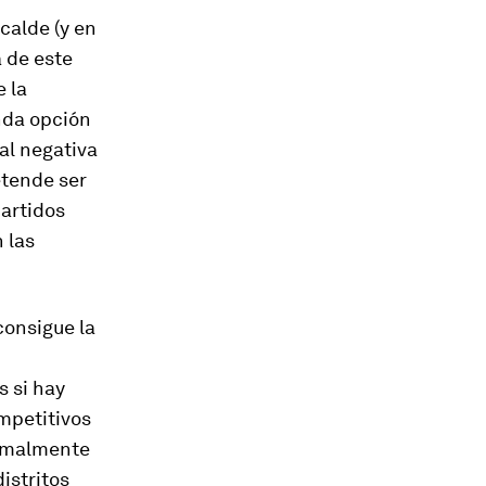
lcalde (y en
a de este
 la
nda opción
al negativa
etende ser
partidos
 las
consigue la
s si hay
mpetitivos
ormalmente
istritos