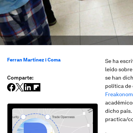
Ferran Martínez i Coma
Se ha escr
leído sobre
Comparte:
se han dich
política d
Freakonomi
académicos,
dicho país.
practica/c