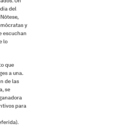
rados. Un
dia del
 Nótese,
emócratas y
se escuchan
e lo
to que
ges a una.
n de las
a, se
 ganadora
entivos para
ferida).