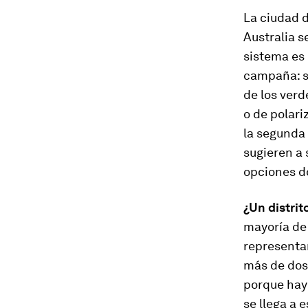
La ciudad d
Australia s
sistema es
campaña: s
de los verd
o de polari
la segunda 
sugieren a 
opciones do
¿Un distrit
mayoría de 
representan
más de dos 
porque hay
se llega a 