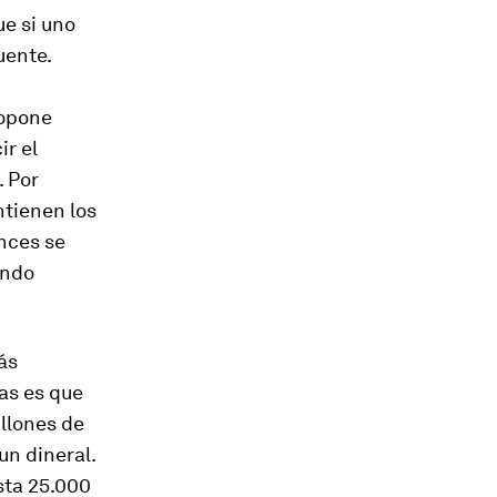
e si uno
uente.
ropone
ir el
. Por
ntienen los
nces se
endo
ás
as es que
illones de
un dineral.
sta 25.000