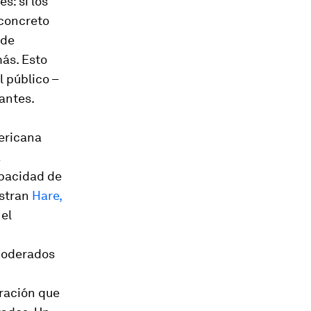
és: si los
concreto
 de
más. Esto
 público –
antes.
mericana
a
apacidad de
estran
Hare,
 el
 moderados
ración que