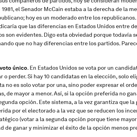
e sus compañeros de partidos, hoy se consideran mode
 1981, el Senador McCain estaba a la derecha de la me
ublicano; hoy es un moderado entre los republicanos.
dicaría que las diferencias en Estados Unidos entre d
os son evidentes. Digo esta obviedad porque todavía 
ando que no hay diferencias entre los partidos. Parec
 voto único
. En Estados Unidos se vota por un candida
 o perder. Si hay 10 candidatas en la elección, solo eli
a no es solo votar por una, sino poder expresar el orde
s, de mayor a menor. Así, si la opción preferida no gan
egunda opción. Este sistema, a la vez garantiza que la
erida por el electorado a la vez que se reducen los inc
ratégico (votar a la segunda opción porque tiene mayor
d de ganar y minimizar el éxito de la opción menos pre