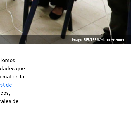
Image:
REUTERS/Mario Anzuoni
. Hemos
ridades que
 mal en la
st de
icos,
rales de