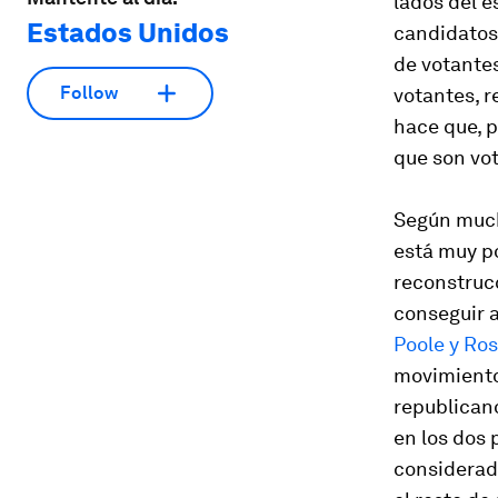
lados del es
Estados Unidos
candidatos
de votante
Follow
votantes, r
hace que, 
que son vo
Según mucho
está muy po
reconstrucc
conseguir 
Poole y Ro
movimiento 
republican
en los dos 
considerad