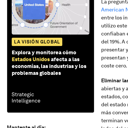
La pregunta
American N
entre los 
utilizo est
confiaban e
del 19%. A 
LA VISIÓN GLOBAL
presentar 
Explora y monitorea cómo
presentan 
Estados Unidos
afecta a las
coste cero.
economías, las industrias y los
problemas globales
Eliminar la
abiertas y 
estados, co
del estado 
más convenc
terminan v
Mantente al día: