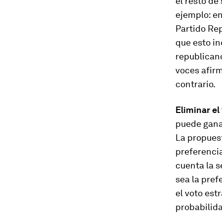
el resto d
ejemplo: en
Partido Rep
que esto in
republican
voces afirm
contrario.
Eliminar el
puede ganar
La propuest
preferencia
cuenta la s
sea la pref
el voto est
probabilida