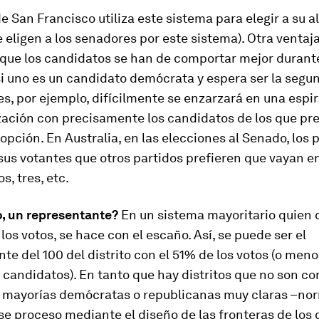
e San Francisco utiliza este sistema para elegir a su a
e eligen a los senadores por este sistema). Otra ventaj
 que los candidatos se han de comportar mejor durante
i uno es un candidato demócrata y espera ser la segu
es, por ejemplo, difícilmente se enzarzará en una espir
zación con precisamente los candidatos de los que pr
opción. En Australia, en las elecciones al Senado, los 
sus votantes que otros partidos prefieren que vayan en
s, tres, etc.
o, un representante?
En un sistema mayoritario quien 
los votos, se hace con el escaño. Así, se puede ser el
te del 100 del distrito con el 51% de los votos (o meno
candidatos). En tanto que hay distritos que no son co
 mayorías demócratas o republicanas muy claras –n
ese proceso mediante el diseño de las fronteras de los d