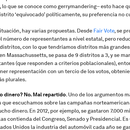
s, lo que se conoce como
gerrymandering–
esto hace qu
distrito ‘equivocado’ políticamente, su preferencia no c
ituación, hay varias propuestas. Desde
Fair Vote
, se p
 número de representantes a nivel estatal, pero reduc
istritos, con lo que tendríamos distritos más grandes
 en Massachussetts, se pasa de 9 distritos a 3, y se ma
antes (que responden a criterios poblacionales), ento
ner representación con un tercio de los votos, obteni
ás plurales.
 dinero? No. Mal repartido
. Uno de los argumentos m
s que escuchamos sobre las campañas norteamerican
cho dinero. En 2012, por ejemplo, se gastaron 7.000 m
las contienda del Congreso, Senado y Presidencial. Es 
ados Unidos la industria del automóvil cada año se ga