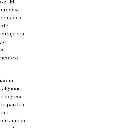
as. El
ferencia
mericanos –
ente–
centaje era
y a
se
amente a
marias
n algunos
l congreso
ticipan los
s que
s de ambos