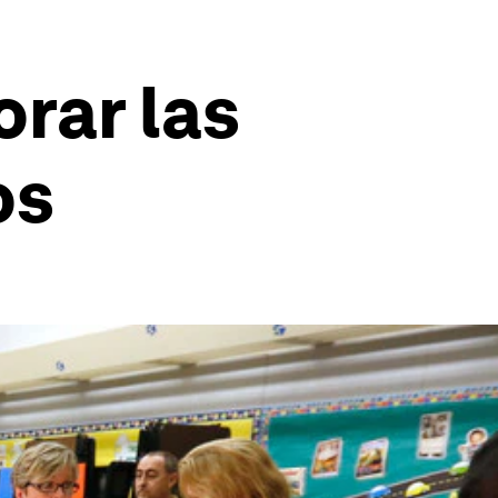
rar las
os