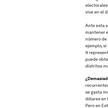
electorale
vive en el 
Ante esta s
mantener el
número de d
ejemplo, si
9 represent
puede obte
distritos m
¿Demasiado
recurrente
se gasta mu
dólares en 
Pero en Est