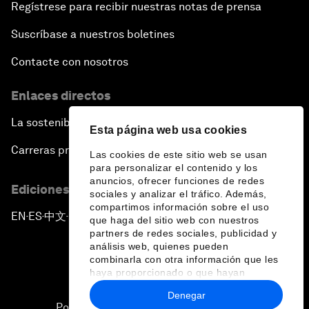
Regístrese para recibir nuestras notas de prensa
Suscríbase a nuestros boletines
Contacte con nosotros
Enlaces directos
La sostenibilidad en el Foro
Esta página web usa cookies
Carreras profesionales
Las cookies de este sitio web se usan
para personalizar el contenido y los
anuncios, ofrecer funciones de redes
Ediciones en otros idiomas
sociales y analizar el tráfico. Además,
compartimos información sobre el uso
EN
ES
中文
日本語
▪
▪
▪
que haga del sitio web con nuestros
partners de redes sociales, publicidad y
análisis web, quienes pueden
combinarla con otra información que les
haya proporcionado o que hayan
recopilado a partir del uso que haya
Denegar
hecho de sus servicios.
Política de privacidad y normas de uso