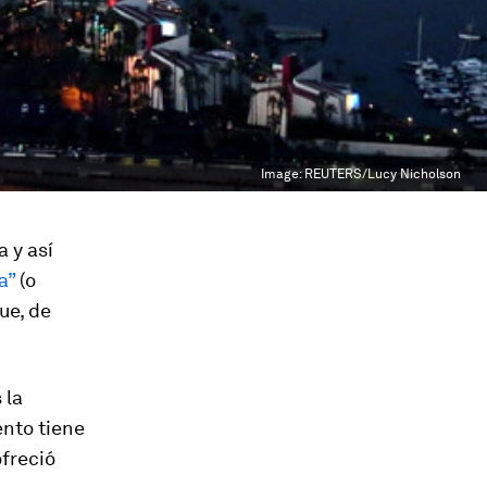
Image:
REUTERS/Lucy Nicholson
 y así
ia”
(o
ue, de
 la
ento tiene
ofreció