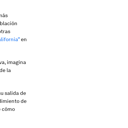
 más
blación
otras
lifornia”
en
iva, imagina
de la
u salida de
dimiento de
de cómo