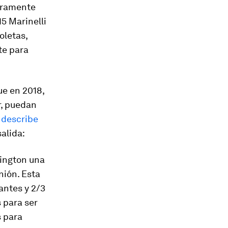
guramente
15 Marinelli
oletas,
te para
ue en 2018,
r, puedan
a
describe
alida:
hington una
nión. Esta
antes y 2/3
s para ser
s para