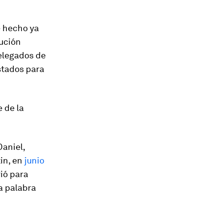
e hecho ya
tución
delegados de
stados para
 de la
Daniel,
in, en
junio
vió para
ma palabra