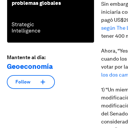
problemas globales
Sin embargo
iniciaría c
pagó US$200
según The 
tener 400 m
Ahora, “Yes
Mantente al día:
cuando los 
Geoeconomía
votar por l
los dos ca
Follow
1) “Un mie
modificació
modificaci
del Senado.
considerada