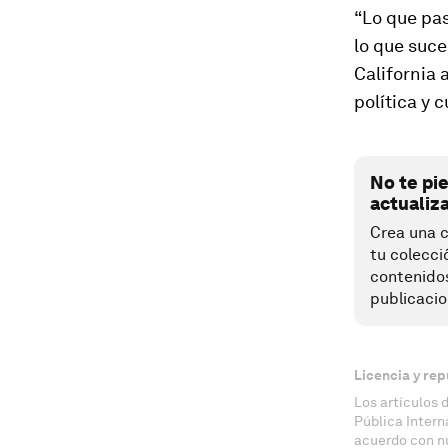
“Lo que pas
lo que suce
California 
política y 
No te pi
actualiz
Crea una c
tu colecci
contenido
publicacio
Licencia y rep
Los artículos 
Pública Inter
acuerdo con n