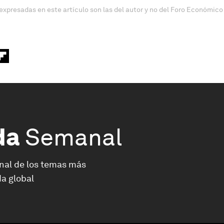
expresadas en este artículo son las del autor y no del Foro Económico
da
Semanal
nal de los temas más
a global