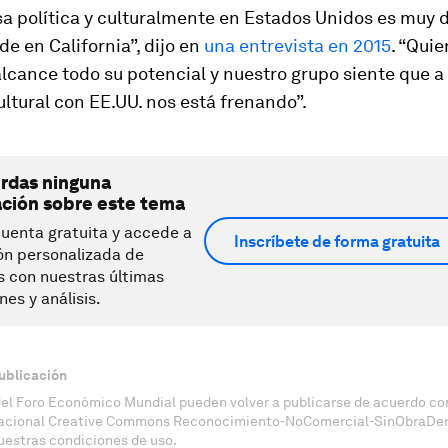
a política y culturalmente en Estados Unidos es muy d
de en California”, dijo en
una entrevista en 2015
. “Quie
alcance todo su potencial y nuestro grupo siente que 
cultural con EE.UU. nos está frenando”.
erdas ninguna
ación sobre este tema
uenta gratuita y accede a
Inscríbete de forma gratuita
ón personalizada de
s con nuestras últimas
nes y análisis.
ublicación
del Foro Económico Mundial pueden volver a publicarse de acuerdo con
nacional Creative Commons Reconocimiento-NoComercial-SinObraDeri
uestras condiciones de uso.