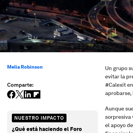
Melia Robinson
Un grupo su
evitar la p
Comparte:
#Calexit en
aprobarse, 
Aunque suen
sorpresiva 
NUESTRO IMPACTO
el apoyo de
¿Qué está haciendo el Foro