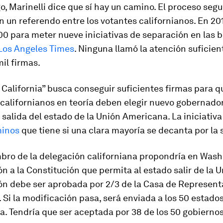
, Marinelli dice que sí hay un camino. El proceso se
on un referendo entre los votantes californianos. En 20
 para meter nueve iniciativas de separación en las b
Los Angeles Times
. Ninguna llamó la atención suficien
il firmas.
 California” busca conseguir suficientes firmas para q
californianos en teoría deben elegir nuevo gobernado
a salida del estado de la Unión Americana. La iniciativ
minos
que tiene si una clara mayoría se decanta por la s
mbro de la delegación californiana propondría en Was
n a la Constitución que permita al estado salir de la U
ón debe ser aprobada por 2/3 de la Casa de Represent
 Si la modificación pasa, será enviada a los 50 estado
. Tendría que ser aceptada por 38 de los 50 gobierno