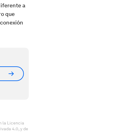
iferente a
ro que
a conexión
 la Licencia
vada 4.0, y de