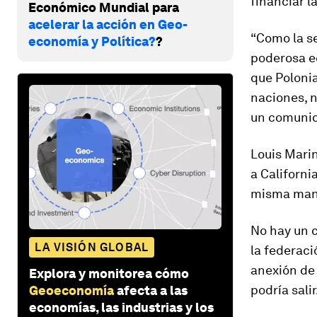
financiar 
Económico Mundial para
acelerar la acción en Geo-
“Como la s
economía y Política?
?
poderosa e
que Polonia
naciones, n
un comuni
Louis Marin
a Californi
misma mane
No hay un c
LA VISIÓN GLOBAL
la federac
anexión de
Explora y monitorea cómo
podría salir
Geoeconomía
afecta a las
economías, las industrias y los