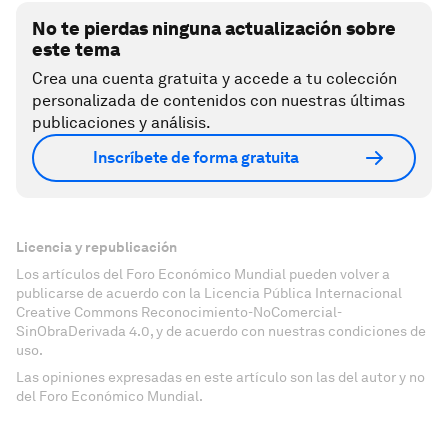
No te pierdas ninguna actualización sobre
este tema
Crea una cuenta gratuita y accede a tu colección
personalizada de contenidos con nuestras últimas
publicaciones y análisis.
Inscríbete de forma gratuita
Licencia y republicación
Los artículos del Foro Económico Mundial pueden volver a
publicarse de acuerdo con la Licencia Pública Internacional
Creative Commons Reconocimiento-NoComercial-
SinObraDerivada 4.0, y de acuerdo con nuestras condiciones de
uso.
Las opiniones expresadas en este artículo son las del autor y no
del Foro Económico Mundial.