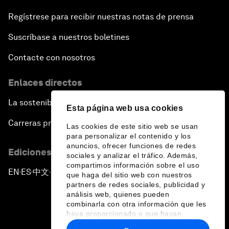
Regístrese para recibir nuestras notas de prensa
Suscríbase a nuestros boletines
Contacte con nosotros
Enlaces directos
La sostenibilidad en el Foro
Esta página web usa cookies
Carreras profesionales
Las cookies de este sitio web se usan
para personalizar el contenido y los
anuncios, ofrecer funciones de redes
Ediciones en otros idiomas
sociales y analizar el tráfico. Además,
compartimos información sobre el uso
EN
ES
中文
日本語
▪
▪
▪
que haga del sitio web con nuestros
partners de redes sociales, publicidad y
análisis web, quienes pueden
combinarla con otra información que les
haya proporcionado o que hayan
recopilado a partir del uso que haya