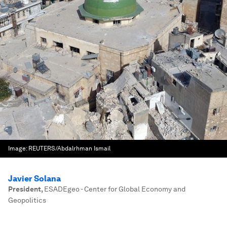
Image:
REUTERS/Abdalrhman Ismail
Javier Solana
President
,
ESADEgeo - Center for Global Economy and
Geopolitics