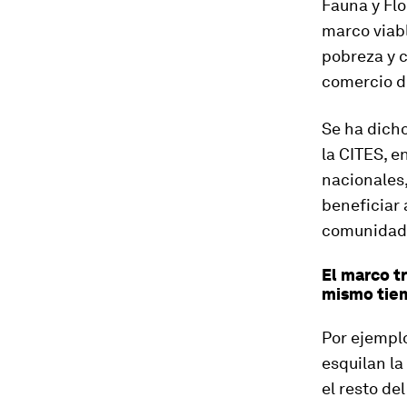
Fauna y Flo
marco viab
pobreza y c
comercio de
Se ha dicho
la CITES, e
nacionales,
beneficiar 
comunidade
El marco t
mismo tiem
Por ejemplo
esquilan la 
el resto de