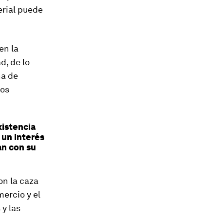
erial puede
en la
d, de lo
na de
tos
xistencia
 un interés
an con su
on la caza
ercio y el
 y las