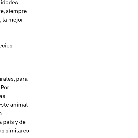
unidades
re, siempre
 la mejor
ecies
rales, para
 Por
las
este animal
a
 país y de
as similares