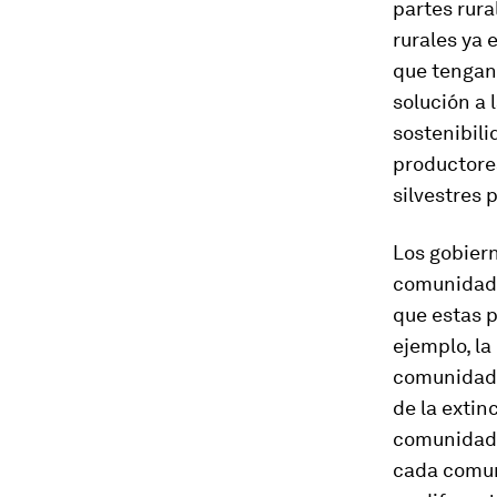
partes rura
rurales ya 
que tengan 
solución a 
sostenibili
productores
silvestres 
Los gobier
comunidades
que estas p
ejemplo, la
comunidades
de la extin
comunidad. 
cada comuni