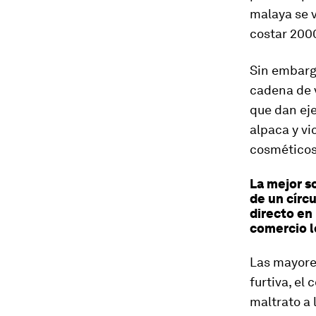
malaya se 
costar 200
Sin embarg
cadena de v
que dan ej
alpaca y vi
cosméticos
La mejor so
de un círc
directo en
comercio l
Las mayores
furtiva, el
maltrato a 