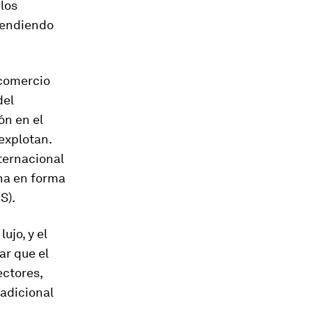
los
vendiendo
 comercio
del
ón en el
 explotan.
ternacional
na en forma
S).
ujo, y el
ar que el
ectores,
 adicional