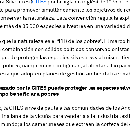
ra Silvestres (
CITES
por la sigla en inglés) de 1975 ofre
le para promover simultáneamente los objetivos de red
onservar la naturaleza. Esta convención regula la expl
 más de 35 000 especies silvestres en una variedad d
 que la naturaleza es el “PIB de los pobres”. El marco 
n combinación con sólidas políticas conservacionistas
 puede proteger las especies silvestres y al mismo ti
a pobres, campesinos e indígenas, al alentar a los país
s a que adopten planes de gestión ambiental razonab
razado por la CITES puede proteger las especies silve
po beneficiar a pobres
, la CITES sirve de pauta a las comunidades de los An
fina lana de la vicuña para venderla a la industria texti
l mundo; a los cameruneses que extraen la corteza del