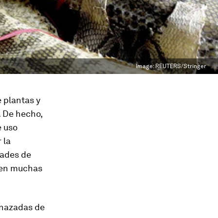
Image:
REUTERS/Stringer
 plantas y
. De hecho,
e uso
 la
dades de
enen muchas
enazadas de