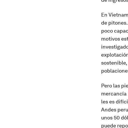
En Vietnam,
de pitones.
poco capac
motivos est
investigado
explotació
sostenible,
poblaciones
Pero las pi
mercancía 
les es difí
Andes peru
unos 50 dól
puede repor