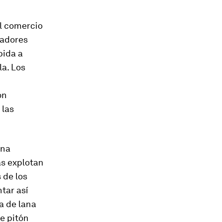
el comercio
jadores
bida a
la. Los
ón
 las
una
as explotan
 de los
tar así
a de lana
e pitón