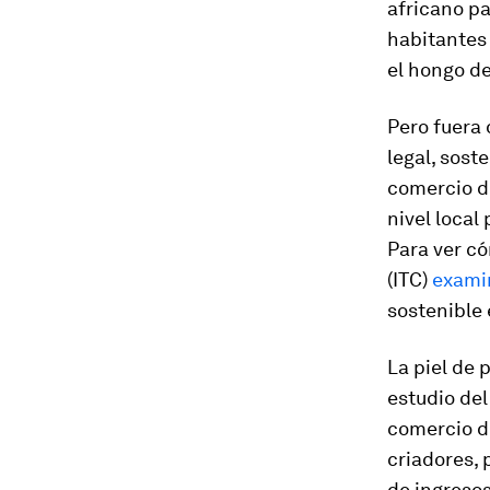
africano pa
habitantes
el hongo de
Pero fuera
legal, sost
comercio de
nivel local
Para ver c
(ITC)
exami
sostenible 
La piel de p
estudio del
comercio d
criadores, 
de ingresos