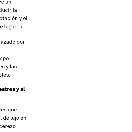
ce un
ucir la
otación y el
e lugares.
trazado por
empo
es y las
les.
stres y al
des que
l de lujo en
 cerezo