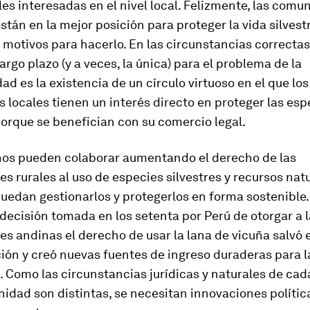
les interesadas en el nivel local. Felizmente, las com
están en la mejor posición para proteger la vida silvest
motivos para hacerlo. En las circunstancias correctas,
largo plazo (y a veces, la única) para el problema de la
dad es la existencia de un círculo virtuoso en el que los
 locales tienen un interés directo en proteger las esp
porque se benefician con su comercio legal.
nos pueden colaborar aumentando el derecho de las
 rurales al uso de especies silvestres y recursos natu
uedan gestionarlos y protegerlos en forma sostenible.
 decisión tomada en los setenta por Perú de otorgar a 
 andinas el derecho de usar la lana de vicuña salvó 
ción y creó nuevas fuentes de ingreso duraderas para l
Como las circunstancias jurídicas y naturales de cada
dad son distintas, se necesitan innovaciones polític