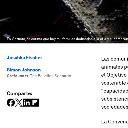
En Vietnam, se estima que hay mil familias dedicadas a la cría y el comerci
Joschka Fischer
Las comuni
animales pa
Simon Johnson
el Objetivo
Co-founder
,
The Baseline Scenario
sostenible 
“capacidad
Comparte:
subsistenci
sociedades 
La Convenc