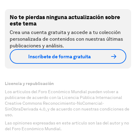
No te pierdas ninguna actualización sobre
este tema
Crea una cuenta gratuita y accede a tu colección
personalizada de contenidos con nuestras últimas
publicaciones y análisis.
Inscríbete de forma gratuita
Licencia y republicación
Los artículos del Foro Económico Mundial pueden volver a
publicarse de acuerdo con la Licencia Pública Internacional
Creative Commons Reconocimiento-NoComercial-
SinObraDerivada 4.0, y de acuerdo con nuestras condiciones de
uso.
Las opiniones expresadas en este artículo son las del autor y no
del Foro Económico Mundial.