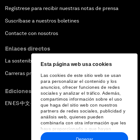
Regístrese para recibir nuestras notas de prensa
Suscríbase a nuestros boletines
Contacte con nosotros
Enlaces directos
La sostenibilidad en el Foro
Esta página web usa cookies
Carreras profesionales
Las cookies de este sitio web se usan
para personalizar el contenido y los
anuncios, ofrecer funciones de redes
Ediciones en otros idiomas
sociales y analizar el tráfico. Además,
compartimos información sobre el uso
EN
ES
中文
日本語
▪
▪
▪
que haga del sitio web con nuestros
partners de redes sociales, publicidad y
análisis web, quienes pueden
combinarla con otra información que les
haya proporcionado o que hayan
recopilado a partir del uso que haya
Denegar