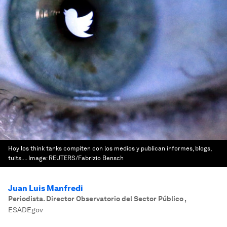
Hoy los think tanks compiten con los medios y publican informes, blogs,
tuits....
Image:
REUTERS/Fabrizio Bensch
Juan Luis Manfredi
Periodista. Director Observatorio del Sector Público
,
ESADEgov