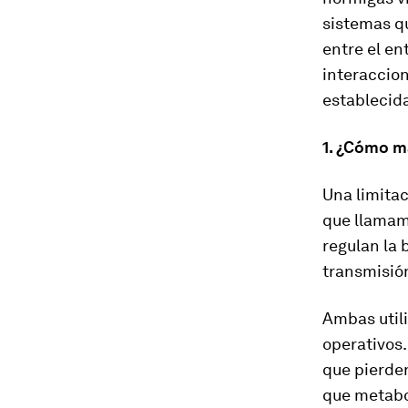
sistemas qu
entre el en
interaccion
establecid
1. ¿Cómo m
Una limitac
que llamamo
regulan la 
transmisión
Ambas utili
operativos.
que pierden
que metabol