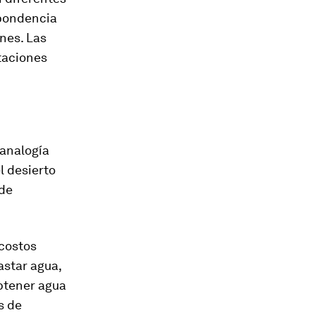
spondencia
ones. Las
itaciones
 analogía
l desierto
 de
 costos
astar agua,
obtener agua
s de