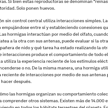
as. Si bien estas reproductoras se denominan “reinas”
toridad. Solo ponen huevos.
ón sin control central utiliza interacciones simples. La
n empujándose entre sí y estableciendo conexiones qu
 Las hormigas interactúan por medio del olfato, cuand
atea a la otra con sus antenas, puede evaluar si la otr
añera de nido y qué tarea ha estado realizando la ot
de interacciones produce el comportamiento de todo el
 utiliza la experiencia reciente de los estímulos eléct
encenderse o no. De la misma manera, una hormiga util
a reciente de interacciones por medio de sus antenas 
é hacer después.
ómo las hormigas organizan su comportamiento colec
a comprender otros sistemas. Existen más de 14.000 
viendo en todos los hábitats terrestres del planeta. E