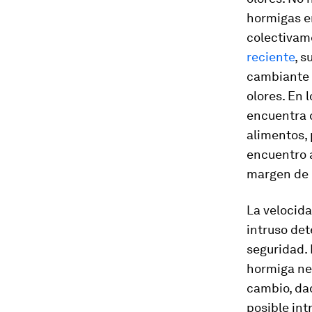
hormigas en
colectivam
reciente
, 
cambiante p
olores. En 
encuentra 
alimentos,
encuentro a
margen de 
La velocida
intruso det
seguridad.
hormiga ne
cambio, da
posible int