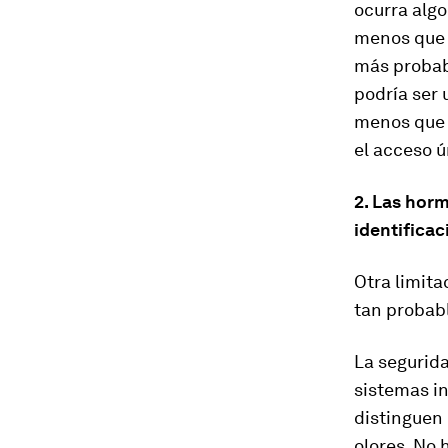
ocurra algo
menos que 
más probabl
podría ser 
menos que 
el acceso 
2. Las hor
identificac
Otra limita
tan probabl
La segurida
sistemas in
distinguen 
olores. No 