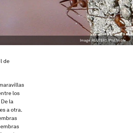
Image:
REUTERS/Phil Noble
l de
maravillas
entre los
 De la
s a otra.
hembras
 hembras