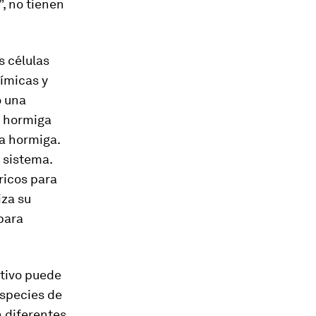
, no tienen
s células
ímicas y
o una
a hormiga
ra hormiga.
 sistema.
ricos para
iza su
para
tivo puede
especies de
n diferentes