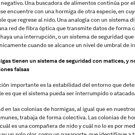
 negativo. Una buscadora de alimentos continúa por el 
se encuentre con una hormiga de otra especie, en cuy
e que regrese al nido. Una analogía con un sistema di
una red de fibra óptica que transmite datos de forma 
haya una interrupción, o un sistema de seguridad que
únicamente cuando se alcance un nivel de umbral de ir
migas tienen un sistema de seguridad con matices, y n
iones falsas
ción importante es la estabilidad del entorno que det
e es que el sistema pueda ser interrumpido o atacado
d en las colonias de hormigas, al igual que en nuestro
munes, trabaja de forma colectiva. Las colonias de h
cuál es una compañera de nido y cuál no lo es por med
hay un solo olor, como un pasaporte, que identifique a 