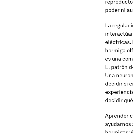
reproductor
poder ni au
La regulaci
interactúa
eléctricas.
hormiga olf
es una comp
El patrón 
Una neurona
decidir si 
experienci
decidir qu
Aprender c
ayudarnos 
hormigas vi