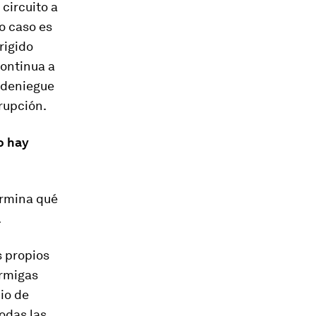
circuito a
o caso es
rigido
continua a
 deniegue
rupción.
o hay
ermina qué
.
s propios
ormigas
io de
todas las