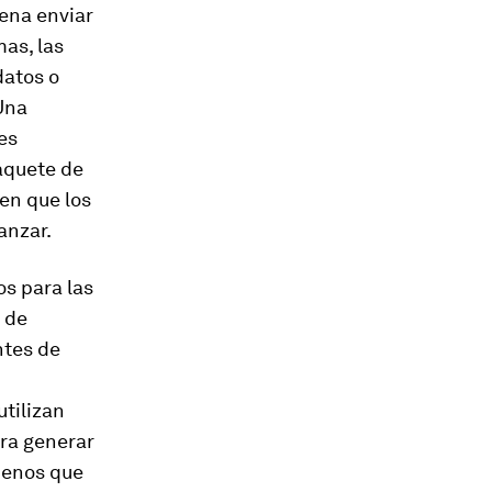
pena enviar
as, las
datos o
Una
es
aquete de
en que los
anzar.
os para las
 de
ntes de
tilizan
ara generar
menos que