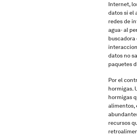
Internet, l
datos si el
redes de in
agua- al pe
buscadora 
interaccio
datos no s
paquetes de
Por el cont
hormigas. U
hormigas qu
alimentos,
abundantes 
recursos qu
retroalime