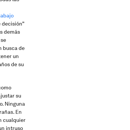
rabajo
 decisión”
los demás
 se
n busca de
tener un
años de su
 como
justar su
o. Ninguna
rañas. En
 cualquier
un intruso