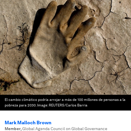
El cambio climático podría arrojar a más de 100 millones de personas a la
pobreza para 2030.
Image:
REUTERS/Carlos Barria
Mark Malloch Brown
Member
,
Global Agenda Council on Global Governance