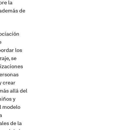
bre la
, además de
ociación
e
ordar los
aje, se
nizaciones
personas
y crear
ás allá del
niños y
el modelo
a
les de la