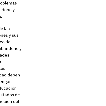
problemas
andono y
a.
e las
enes y sus
seo de
 abandono y
dades
s
sus
iedad deben
tengan
educación
sultados de
moción del