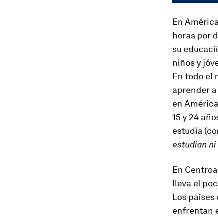
En América 
horas por 
su educaci
niños y jóv
En todo el 
aprender a 
en América
15 y 24 año
estudia (co
estudian ni
En Centroa
lleva el po
Los países 
enfrentan 