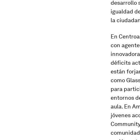
desarrollo 
igualdad de
la ciudadan
En Centroa
con agente
innovadoras
déficits ac
están forja
como Glassw
para partic
entornos d
aula. En A
jóvenes acc
Community 
comunidad,