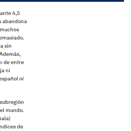
rante 4,5
es abandona
, muchos
demasiado.
a sin
. Además,
s
de entre
ja ni
 español
ni
 subregión
del mundo.
mala)
índices de