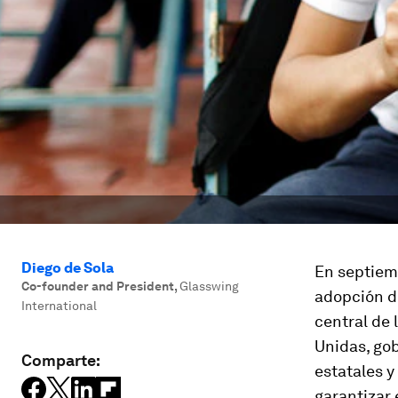
Diego de Sola
En septiemb
Co-founder and President
,
Glasswing
adopción de
International
central de 
Unidas, go
Comparte:
estatales y
garantizar 