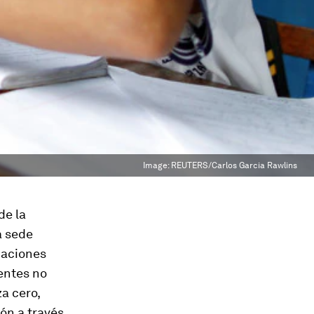
Image:
REUTERS/Carlos Garcia Rawlins
de la
a sede
Naciones
entes no
a cero,
ión a través