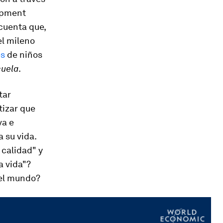
lopment
 cuenta que,
el mileno
es
de niños
cuela
.
tar
tizar que
va e
 su vida.
calidad" y
 vida"?
el mundo?