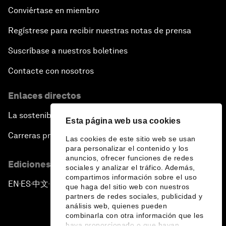
Conviértase en miembro
Regístrese para recibir nuestras notas de prensa
Suscríbase a nuestros boletines
Contacte con nosotros
Enlaces directos
La sostenibilidad en el Foro
Esta página web usa cookies
Carreras profesionales
Las cookies de este sitio web se usan
para personalizar el contenido y los
anuncios, ofrecer funciones de redes
Ediciones en otros idiomas
sociales y analizar el tráfico. Además,
compartimos información sobre el uso
EN
ES
中文
日本語
▪
▪
▪
que haga del sitio web con nuestros
partners de redes sociales, publicidad y
análisis web, quienes pueden
combinarla con otra información que les
haya proporcionado o que hayan