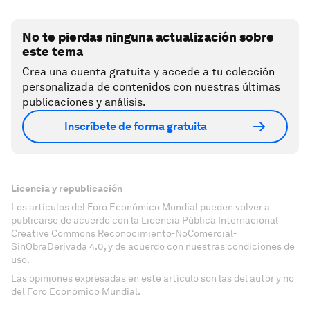
No te pierdas ninguna actualización sobre
este tema
Crea una cuenta gratuita y accede a tu colección
personalizada de contenidos con nuestras últimas
publicaciones y análisis.
Inscríbete de forma gratuita
Licencia y republicación
Los artículos del Foro Económico Mundial pueden volver a
publicarse de acuerdo con la Licencia Pública Internacional
Creative Commons Reconocimiento-NoComercial-
SinObraDerivada 4.0, y de acuerdo con nuestras condiciones de
uso.
Las opiniones expresadas en este artículo son las del autor y no
del Foro Económico Mundial.