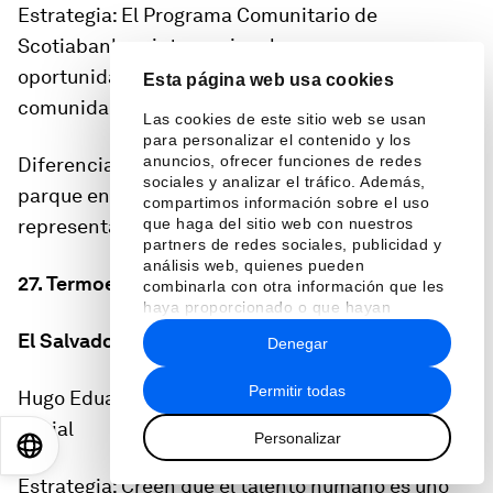
Estrategia: El Programa Comunitario de
Scotiabank es internacional y apoya
oportunidades de desarrollo para los jóvenes y las
Esta página web usa cookies
comunidades donde opera.
Las cookies de este sitio web se usan
para personalizar el contenido y los
anuncios, ofrecer funciones de redes
Diferenciador: Recuperación y restauración del
sociales y analizar el tráfico. Además,
parque en un bosque urbano con una gran
compartimos información sobre el uso
representación de la flora y fauna del país.
que haga del sitio web con nuestros
partners de redes sociales, publicidad y
análisis web, quienes pueden
27. Termoencogibles
combinarla con otra información que les
haya proporcionado o que hayan
recopilado a partir del uso que haya
El Salvador
Denegar
hecho de sus servicios.
Permitir todas
Hugo Eduardo Tona/gerente de Responsabilidad
Social
Personalizar
EN
ES
中文
日本語
Estrategia: Creen que el talento humano es uno