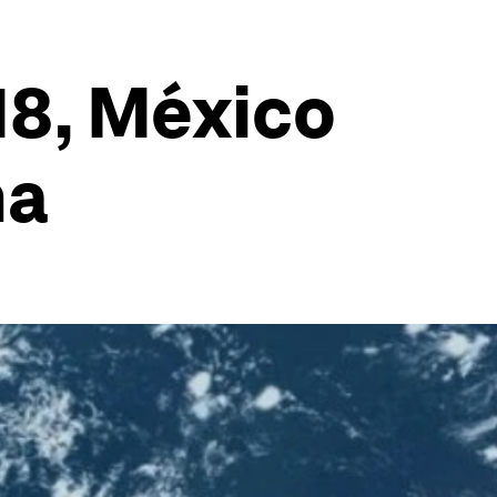
18, México
na