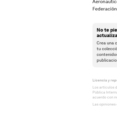
Aeronautics
Federación 
No te pi
actualiz
Crea una c
tu colecci
contenido
publicacio
Licencia y rep
Los artículos 
Pública Inter
acuerdo con n
Las opiniones 