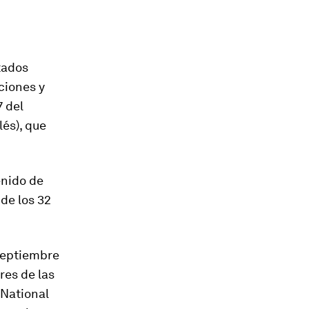
tados
ciones y
7 del
lés), que
enido de
de los 32
 septiembre
res de las
National