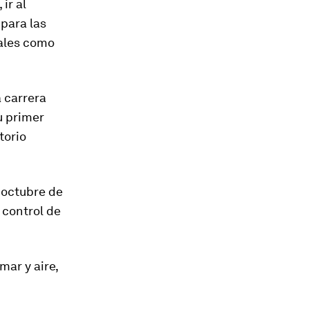
ir al
 para las
rales como
 carrera
u primer
torio
e octubre de
 control de
mar y aire,