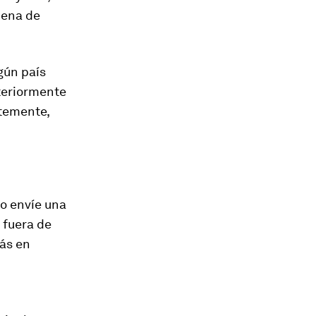
cena de
gún país
nteriormente
ntemente,
o envíe una
 fuera de
más en