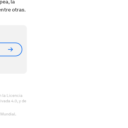
pea, la
ntre otras.
 la Licencia
vada 4.0, y de
 Mundial.