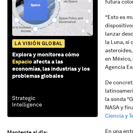
futura colo
“Esto es m
dispositivo
lanzar desd
la Luna, si
LA VISIÓN GLOBAL
asteroides,
Explora y monitorea cómo
en México, 
Espacio
afecta a las
Agencia Es
economías, las industrias y los
problemas globales
De concreta
latinoameri
la sonda “G
NASA y fin
Ciencia y T
En una ent
Mantente al día: