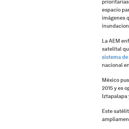
prioritaria
espacio par
imágenes q
inundacione
La AEM enfo
satelital q
sistema de 
nacional en
México puso
2015 y es o
Iztapalapa 
Este satéli
ampliamente