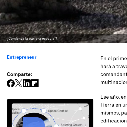
¿Comienza la carrera espacial?
Entrepreneur
En el prime
hará a trav
Comparte:
comandan
multinacio
Ese año, en
Tierra en u
mismos, pa
edificacion