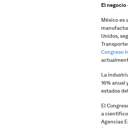
El negocio 
México es 
manufactur
Unidos, se
Transportes
Congreso I
actualmente
La industri
16% anual 
estados del
El Congreso
a científic
Agencias E