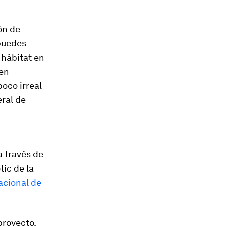
ón de
 puedes
n hábitat en
 en
poco irreal
eral de
a través de
tic de la
acional de
proyecto,