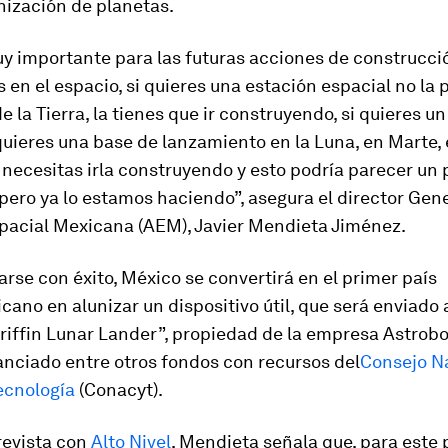
nización de planetas.
uy importante para las futuras acciones de construcci
s en el espacio, si quieres una estación espacial no la
e la Tierra, la tienes que ir construyendo, si quieres u
 quieres una base de lanzamiento en la Luna, en Marte,
 necesitas irla construyendo y esto podría parecer un 
pero ya lo estamos haciendo”, asegura el director Gen
pacial Mexicana (AEM), Javier Mendieta Jiménez.
rse con éxito, México se convertirá en el primer país
cano en alunizar un dispositivo útil, que será enviado 
riffin Lunar Lander”, propiedad de la empresa Astrobo
anciado entre otros fondos con recursos del
Consejo N
ecnología
(Conacyt).
revista con
Alto Nivel
, Mendieta señala que, para este 