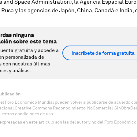
 and Space Administration), la Agencia Espacial Euro
Rusa y las agencias de Japón, China, Canadá e India, e
erdas ninguna
ación sobre este tema
uenta gratuita y accede a
Inscríbete de forma gratuita
ón personalizada de
s con nuestras últimas
nes y análisis.
ublicación
del Foro Económico Mundial pueden volver a publicarse de acuerdo con
nacional Creative Commons Reconocimiento-NoComercial-SinObraDeri
uestras condiciones de uso.
expresadas en este artículo son las del autor y no del Foro Económico