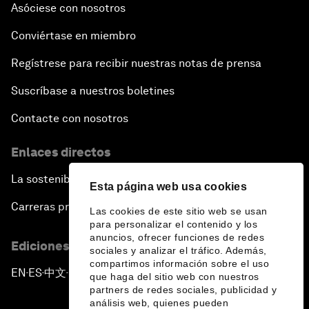
Asóciese con nosotros
Conviértase en miembro
Regístrese para recibir nuestras notas de prensa
Suscríbase a nuestros boletines
Contacte con nosotros
Enlaces directos
La sostenibilidad en el Foro
Esta página web usa cookies
Carreras profesionales
Las cookies de este sitio web se usan
para personalizar el contenido y los
anuncios, ofrecer funciones de redes
Ediciones en otros idiomas
sociales y analizar el tráfico. Además,
compartimos información sobre el uso
EN
ES
中文
日本語
▪
▪
▪
que haga del sitio web con nuestros
partners de redes sociales, publicidad y
análisis web, quienes pueden