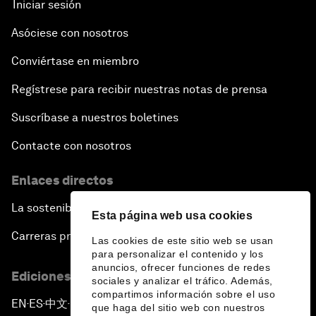
Iniciar sesión
Asóciese con nosotros
Conviértase en miembro
Regístrese para recibir nuestras notas de prensa
Suscríbase a nuestros boletines
Contacte con nosotros
Enlaces directos
La sostenibilidad en el Foro
Esta página web usa cookies
Carreras profesionales
Las cookies de este sitio web se usan
para personalizar el contenido y los
anuncios, ofrecer funciones de redes
Ediciones en otros idiomas
sociales y analizar el tráfico. Además,
compartimos información sobre el uso
EN
ES
中文
日本語
▪
▪
▪
que haga del sitio web con nuestros