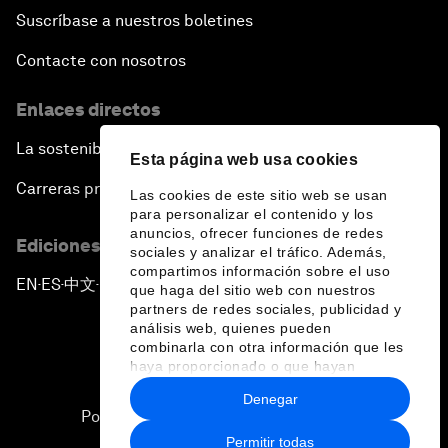
Suscríbase a nuestros boletines
Contacte con nosotros
Enlaces directos
La sostenibilidad en el Foro
Esta página web usa cookies
Carreras profesionales
Las cookies de este sitio web se usan
para personalizar el contenido y los
anuncios, ofrecer funciones de redes
Ediciones en otros idiomas
sociales y analizar el tráfico. Además,
compartimos información sobre el uso
EN
ES
中文
日本語
▪
▪
▪
que haga del sitio web con nuestros
partners de redes sociales, publicidad y
análisis web, quienes pueden
combinarla con otra información que les
haya proporcionado o que hayan
recopilado a partir del uso que haya
Denegar
hecho de sus servicios.
Política de privacidad y normas de uso
Permitir todas